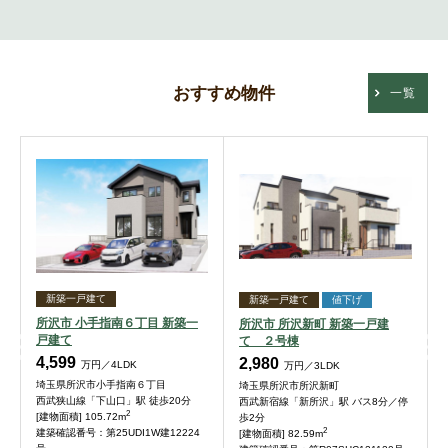
おすすめ物件
一覧
新築一戸建て
新築一戸建て
値下げ
所沢市 小手指南６丁目 新築一
所沢市 所沢新町 新築一戸建
戸建て
て ２号棟
4,599
2,980
万円／4LDK
万円／3LDK
埼玉県所沢市小手指南６丁目
埼玉県所沢市所沢新町
西武狭山線「下山口」駅 徒歩20分
西武新宿線「新所沢」駅 バス8分／停
2
[建物面積] 105.72m
歩2分
2
建築確認番号：第25UDI1W建12224
[建物面積] 82.59m