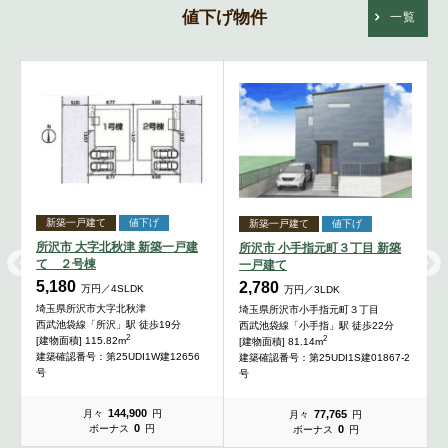
値下げ物件
一覧
新築一戸建て
値下げ
新築一戸建て
値下げ
所沢市 大字北秋津 新築一戸建
所沢市 小手指元町３丁目 新築
て ２号棟
一戸建て
5,180
2,780
万円／4SLDK
万円／3LDK
埼玉県所沢市大字北秋津
埼玉県所沢市小手指元町３丁目
西武池袋線「所沢」駅 徒歩19分
西武池袋線「小手指」駅 徒歩22分
2
2
[建物面積] 115.82m
[建物面積] 81.14m
建築確認番号：第25UDI1W建12656
建築確認番号：第25UDI1S建01867-2
号
号
144,900
77,765
月々
円
月々
円
0
0
ボーナス
円
ボーナス
円