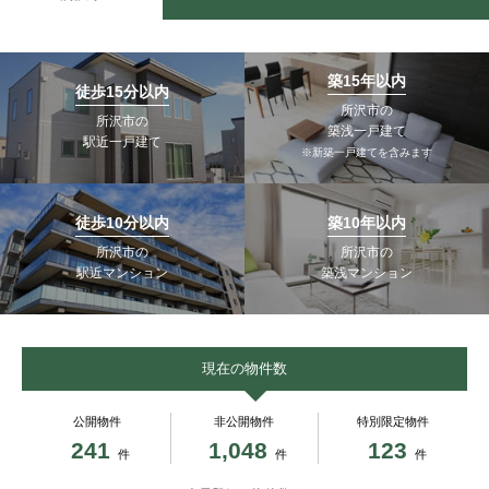
築15年以内
徒歩15分以内
所沢市の
所沢市の
築浅一戸建て
駅近一戸建て
※新築一戸建てを含みます
徒歩10分以内
築10年以内
所沢市の
所沢市の
駅近マンション
築浅マンション
現在の物件数
公開物件
非公開物件
特別限定物件
241
1,048
123
件
件
件