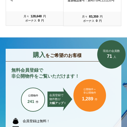
号
式
建築確認番号：第R07SHC121120号
128,648
83,359
月々
円
月々
円
0
0
ボーナス
円
ボーナス
円
現在の会員数
購入
をご希望のお客様
71
人
無料会員登録で
非公開物件をご覧いただけます！
公開物件＋
非公開物件
会員登録で
公開物件
1,289
物件数が
件
241
件
大幅アップ！
会員登録は無料！