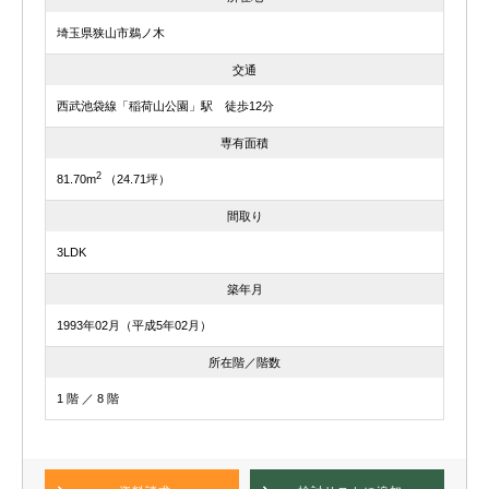
埼玉県狭山市鵜ノ木
交通
西武池袋線「稲荷山公園」駅 徒歩12分
専有面積
2
81.70m
（24.71坪）
間取り
3LDK
築年月
1993年02月（平成5年02月）
所在階／階数
1 階 ／ 8 階