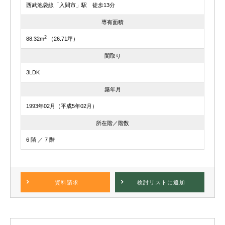
西武池袋線「入間市」駅 徒歩13分
専有面積
2
88.32m
（26.71坪）
間取り
3LDK
築年月
1993年02月（平成5年02月）
所在階／階数
6 階 ／ 7 階
資料請求
検討リスト
に追加