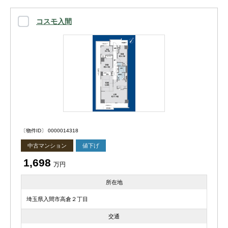
コスモ入間
〔物件ID〕 0000014318
中古マンション
値下げ
1,698
万円
所在地
埼玉県入間市高倉２丁目
交通