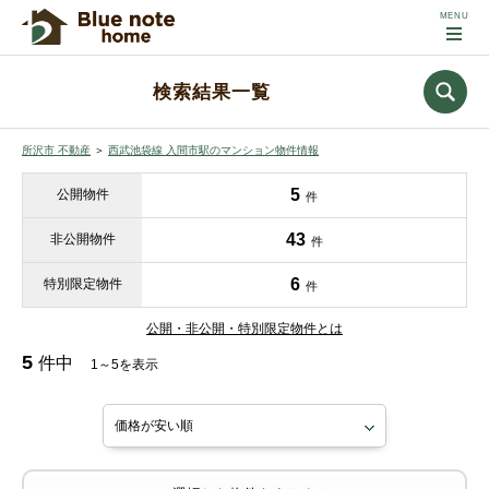
検索結果一覧
所沢市 不動産
＞
西武池袋線 入間市駅のマンション物件情報
5
公開物件
件
43
非公開物件
件
6
特別限定物件
件
公開・非公開・特別限定物件とは
5
件中
1～5を表示