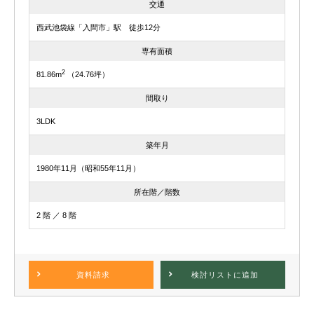
交通
西武池袋線「入間市」駅 徒歩12分
専有面積
2
81.86m
（24.76坪）
間取り
3LDK
築年月
1980年11月（昭和55年11月）
所在階／階数
2 階 ／ 8 階
資料請求
検討リスト
に追加