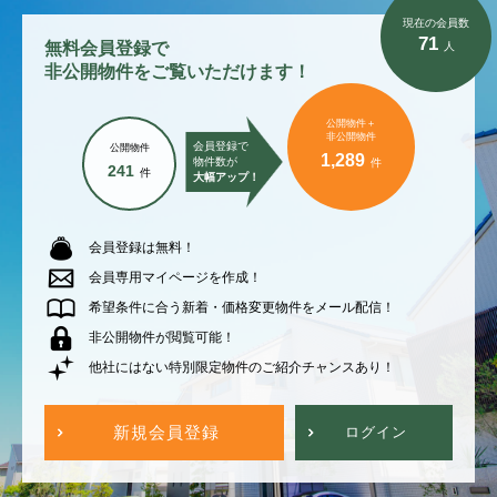
現在の会員数
71
無料会員登録で
人
非公開物件をご覧いただけます！
公開物件＋
非公開物件
会員登録で
公開物件
1,289
物件数が
件
241
件
大幅アップ！
会員登録は無料！
会員専用マイページを作成！
希望条件に合う新着・価格変更物件をメール配信！
非公開物件が閲覧可能！
他社にはない特別限定物件のご紹介チャンスあり！
新規会員登録
ログイン