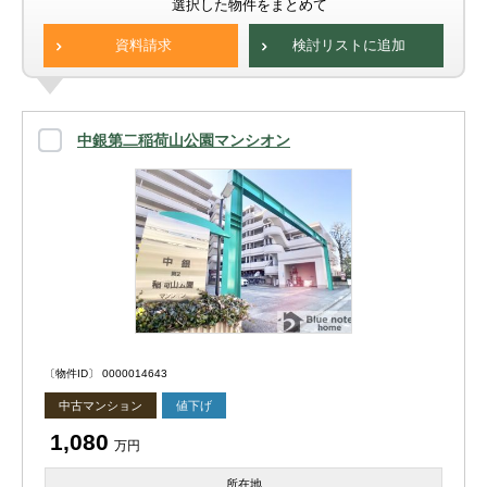
選択した物件をまとめて
資料請求
検討リストに追加
中銀第二稲荷山公園マンシオン
〔物件ID〕 0000014643
中古マンション
値下げ
1,080
万円
所在地