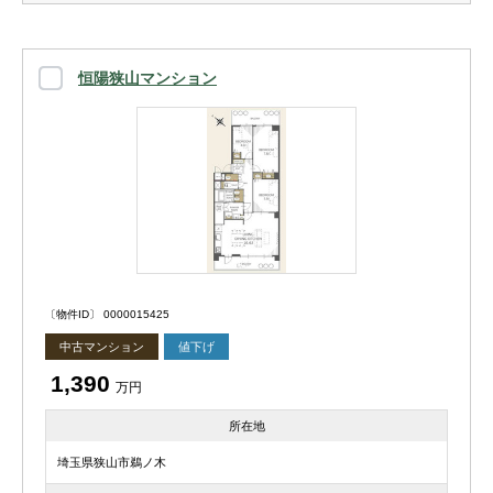
恒陽狭山マンション
〔物件ID〕 0000015425
中古マンション
値下げ
1,390
万円
所在地
埼玉県狭山市鵜ノ木