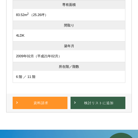
専有面積
2
83.52m
（25.26坪）
間取り
4LDK
築年月
2009年02月（平成21年02月）
所在階／階数
6 階 ／ 11 階
資料請求
検討リスト
に追加