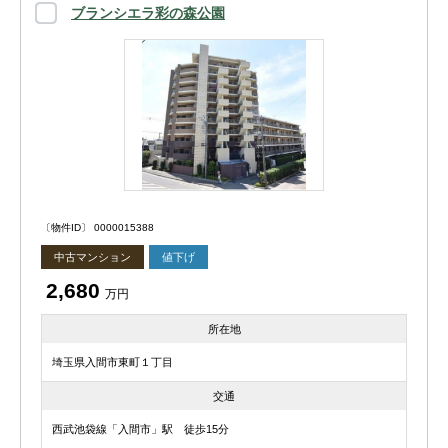
ブランシエラ彩の森公園
〔物件ID〕 0000015388
中古マンション
値下げ
2,680
万円
所在地
埼玉県入間市東町１丁目
交通
西武池袋線「入間市」駅 徒歩15分