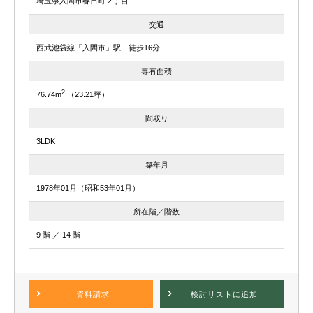
埼玉県入間市春日町２丁目
交通
西武池袋線「入間市」駅 徒歩16分
専有面積
2
76.74m
（23.21坪）
間取り
3LDK
築年月
1978年01月（昭和53年01月）
所在階／階数
9 階 ／ 14 階
資料請求
検討リスト
に追加