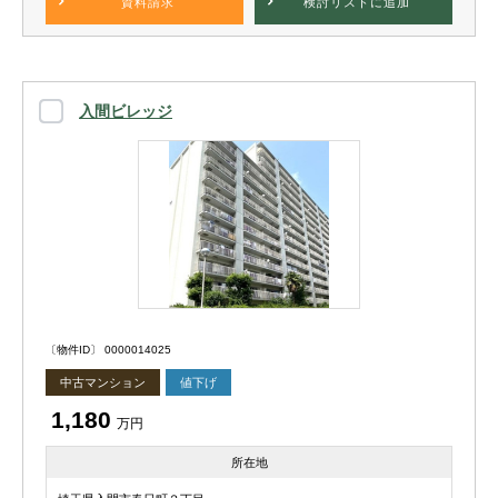
資料請求
検討リスト
に追加
入間ビレッジ
〔物件ID〕 0000014025
中古マンション
値下げ
1,180
万円
所在地