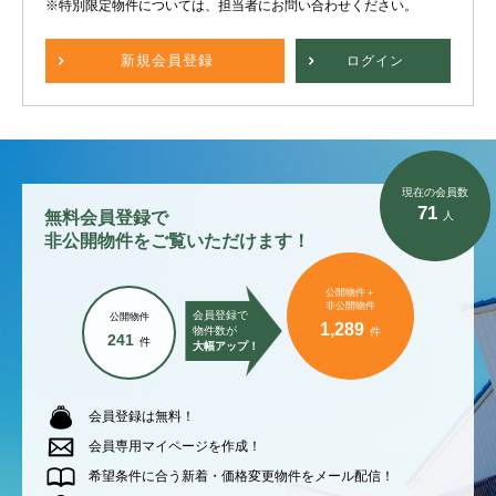
※特別限定物件については、担当者にお問い合わせください。
新規
会員登録
ログイン
現在の会員数
71
無料会員登録で
人
非公開物件をご覧いただけます！
公開物件＋
非公開物件
会員登録で
公開物件
1,289
物件数が
件
241
件
大幅アップ！
会員登録は無料！
会員専用マイページを作成！
希望条件に合う新着・価格変更物件をメール配信！