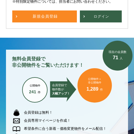
※特別限定物件については、担当者にお問い合わせください。
新規
会員登録
ログイン
現在の会員数
71
無料会員登録で
人
非公開物件をご覧いただけます！
公開物件＋
非公開物件
会員登録で
公開物件
1,289
物件数が
件
241
件
大幅アップ！
会員登録は無料！
会員専用マイページを作成！
希望条件に合う新着・価格変更物件をメール配信！