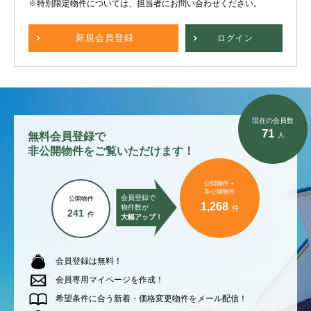
※特別限定物件については、担当者にお問い合わせください。
新規
会員登録
ログイン
現在の会員数
71
無料会員登録で
人
非公開物件をご覧いただけます！
公開物件＋
非公開物件
会員登録で
公開物件
1,268
物件数が
件
241
件
大幅アップ！
会員登録は無料！
会員専用マイページを作成！
希望条件に合う新着・価格変更物件をメール配信！