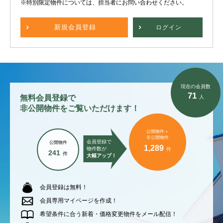
※特別限定物件については、担当者にお問い合わせください。
新規
会員登録
ログイン
現在の会員数
71
無料会員登録で
人
非公開物件をご覧いただけます！
公開物件＋
非公開物件
会員登録で
公開物件
1,289
物件数が
件
241
件
大幅アップ！
会員登録は無料！
会員専用マイページを作成！
希望条件に合う新着・価格変更物件をメール配信！