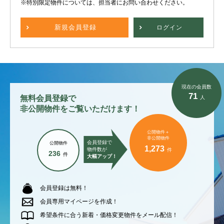
※特別限定物件については、担当者にお問い合わせください。
新規
会員登録
ログイン
現在の会員数
71
無料会員登録で
人
非公開物件をご覧いただけます！
公開物件＋
非公開物件
会員登録で
公開物件
1,273
物件数が
件
236
件
大幅アップ！
会員登録は無料！
会員専用マイページを作成！
希望条件に合う新着・価格変更物件をメール配信！