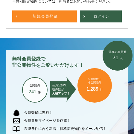
※特別限定物件については、担当者にお問い合わせください。
新規
会員登録
ログイン
現在の会員数
71
無料会員登録で
人
非公開物件をご覧いただけます！
公開物件＋
非公開物件
会員登録で
公開物件
1,289
物件数が
件
241
件
大幅アップ！
会員登録は無料！
会員専用マイページを作成！
希望条件に合う新着・価格変更物件をメール配信！