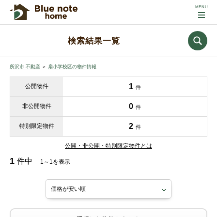
検索結果一覧
所沢市 不動産
＞
扇小学校区の物件情報
1
公開物件
件
0
非公開物件
件
2
特別限定物件
件
公開・非公開・特別限定物件とは
1
件中
1～1を表示