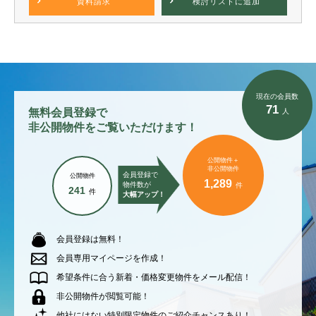
資料請求
検討リスト
に追加
現在の会員数
71
無料会員登録で
人
非公開物件をご覧いただけます！
公開物件＋
非公開物件
会員登録で
公開物件
1,289
物件数が
件
241
件
大幅アップ！
会員登録は無料！
会員専用マイページを作成！
希望条件に合う新着・価格変更物件をメール配信！
非公開物件が閲覧可能！
他社にはない特別限定物件のご紹介チャンスあり！