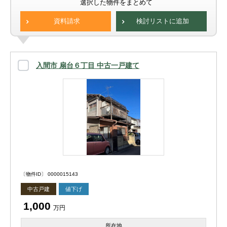
選択した物件をまとめて
資料請求
検討リストに追加
入間市 扇台６丁目 中古一戸建て
〔物件ID〕 0000015143
中古戸建
値下げ
1,000
万円
所在地