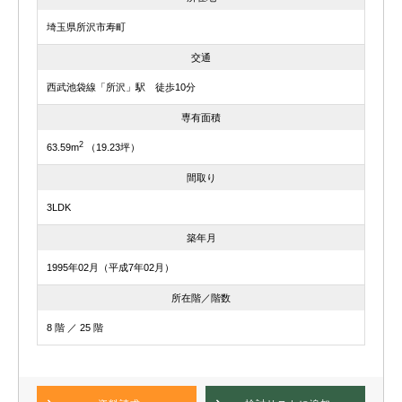
埼玉県所沢市寿町
交通
西武池袋線「所沢」駅 徒歩10分
専有面積
2
63.59m
（19.23坪）
間取り
3LDK
築年月
1995年02月（平成7年02月）
所在階／階数
8 階 ／ 25 階