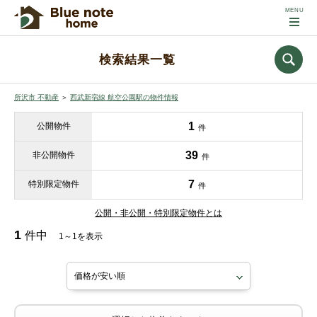
検索結果一覧
所沢市 不動産
＞
西武新宿線 航空公園駅の物件情報
1
公開物件
件
39
非公開物件
件
7
特別限定物件
件
公開・非公開・特別限定物件とは
1
件中
1～1を表示