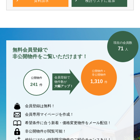
資料請求
検討リスト
に追加
現在の会員数
71
無料会員登録で
人
非公開物件をご覧いただけます！
公開物件＋
非公開物件
会員登録で
公開物件
1,310
物件数が
件
241
件
大幅アップ！
会員登録は無料！
会員専用マイページを作成！
希望条件に合う新着・価格変更物件をメール配信！
非公開物件が閲覧可能！
他社にはない特別限定物件のご紹介チャンスあり！