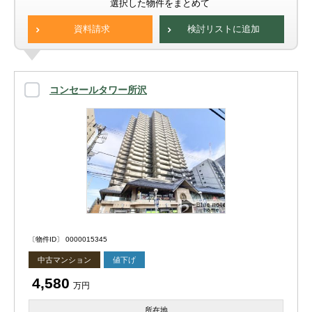
選択した物件をまとめて
資料請求
検討リストに追加
コンセールタワー所沢
〔物件ID〕 0000015345
中古マンション
値下げ
4,580
万円
所在地