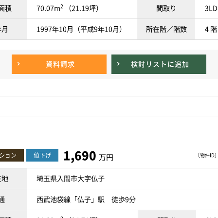
2
面積
70.07m
（21.19坪）
間取り
3LD
年月
1997年10月（平成9年10月）
所在階／階数
4 階
資料請求
検討リスト
に追加
1,690
ション
値下げ
〔物件ID〕 
万円
在地
埼玉県入間市大字仏子
通
西武池袋線「仏子」駅 徒歩9分