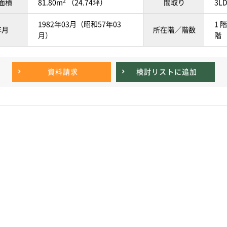
2
面積
81.80m
（24.74坪）
間取り
3L
1982年03月（昭和57年03
1 階
年月
所在階／階数
月）
階
資料請求
検討リスト
に追加