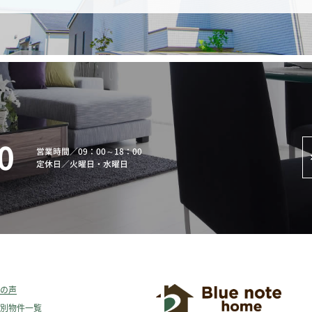
0
営業時間
／
09：00～18：00
定休日
／
火曜日・水曜日
の声
別物件一覧