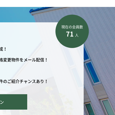
現在の会員数
71
人
成！
格変更物件をメール配信！
件のご紹介チャンスあり！
ン