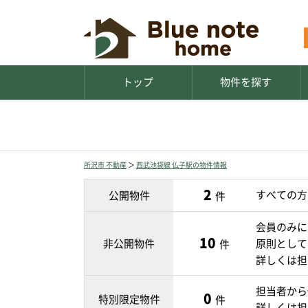
トップ
物件を探す
所沢市 不動産
＞
西武池袋線 仏子駅の物件情報
2
すべての方
公開物件
件
会員のみに
10
非公開物件
原則として
件
詳しくは担
担当者から
0
特別限定物件
件
詳しくは担