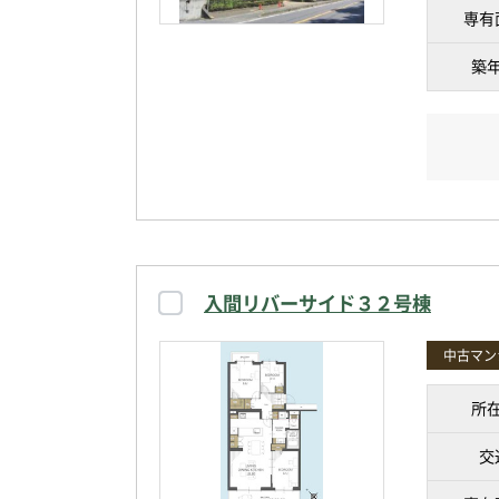
専有
築
入間リバーサイド３２号棟
中古マン
所
交