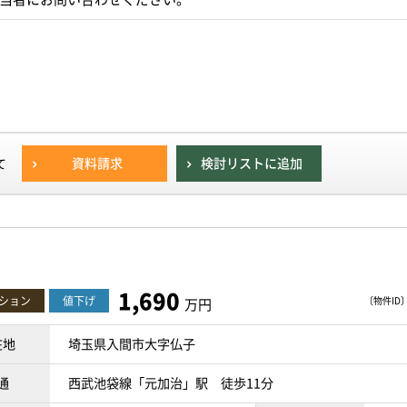
資料請求
検討リストに追加
て
1,690
ション
値下げ
〔物件ID〕 
万円
在地
埼玉県入間市大字仏子
通
西武池袋線「元加治」駅 徒歩11分