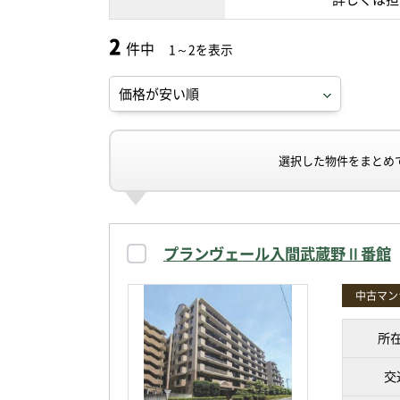
2
件中
1～2を表示
選択した物件をまとめ
プランヴェール入間武蔵野Ⅱ番館
中古マン
所
交