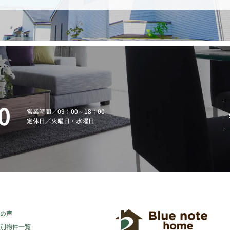
0
営業時間
／
09：00～18：00
定休日
／
火曜日・水曜日
の声
別物件一覧