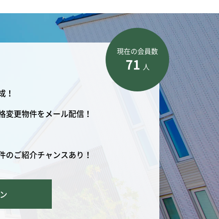
現在の会員数
71
人
成！
格変更物件をメール配信！
件のご紹介チャンスあり！
ン