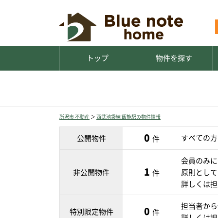
トップ
物件を探す
所沢市 不動産
＞
西武池袋線 飯能駅の物件情報
0
すべての方
公開物件
件
会員のみに
1
非公開物件
原則として
件
詳しくは担
担当者から
0
特別限定物件
件
詳しくは担