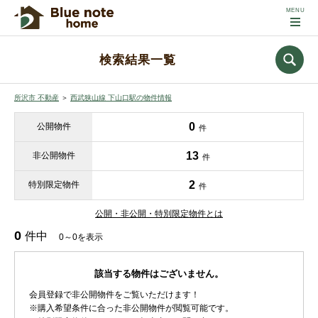
検索結果一覧
所沢市 不動産
＞
西武狭山線 下山口駅の物件情報
0
公開物件
件
13
非公開物件
件
2
特別限定物件
件
公開・非公開・特別限定物件とは
0
件中
0～0を表示
該当する物件はございません。
会員登録で非公開物件をご覧いただけます！
※購入希望条件に合った非公開物件が閲覧可能です。