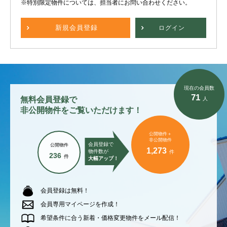
※特別限定物件については、担当者にお問い合わせください。
新規
会員登録
ログイン
現在の会員数
71
無料会員登録で
人
非公開物件をご覧いただけます！
公開物件＋
非公開物件
会員登録で
公開物件
1,273
物件数が
件
236
件
大幅アップ！
会員登録は無料！
会員専用マイページを作成！
希望条件に合う新着・価格変更物件をメール配信！