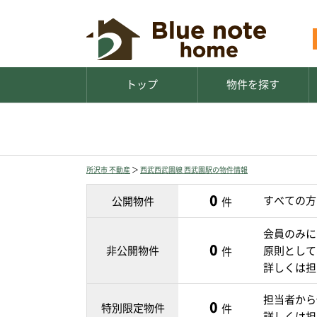
トップ
物件を探す
所沢市 不動産
＞
西武西武園線 西武園駅の物件情報
0
すべての方
公開物件
件
会員のみに
0
非公開物件
原則として
件
詳しくは担
担当者から
0
特別限定物件
件
詳しくは担