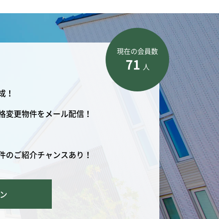
現在の会員数
71
人
成！
格変更物件をメール配信！
件のご紹介チャンスあり！
ン