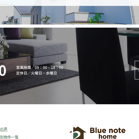
0
営業時間
／
09：00～18：00
定休日
／
火曜日・水曜日
の声
別物件一覧