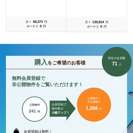
69,373
130,914
月々
円
月々
円
0
0
ボーナス
円
ボーナス
円
現在の会員数
購入
をご希望のお客様
71
人
無料会員登録で
非公開物件をご覧いただけます！
公開物件＋
非公開物件
会員登録で
公開物件
1,268
物件数が
件
241
件
大幅アップ！
会員登録は無料！