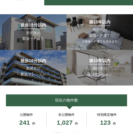
築15年以内
徒歩15分以内
所沢市の
所沢市の
築浅一戸建て
駅近一戸建て
※新築一戸建てを含みます
徒歩10分以内
築10年以内
所沢市の
所沢市の
駅近マンション
築浅マンション
現在の物件数
公開物件
非公開物件
特別限定物件
241
1,027
123
件
件
件