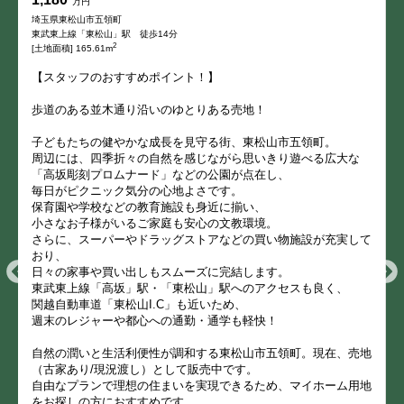
万円
埼玉県東松山市五領町
東武東上線「東松山」駅 徒歩14分
2
[土地面積] 165.61m
【スタッフのおすすめポイント！】
歩道のある並木通り沿いのゆとりある売地！
子どもたちの健やかな成長を見守る街、東松山市五領町。
周辺には、四季折々の自然を感じながら思いきり遊べる広大な
「高坂彫刻プロムナード」などの公園が点在し、
毎日がピクニック気分の心地よさです。
保育園や学校などの教育施設も身近に揃い、
小さなお子様がいるご家庭も安心の文教環境。
さらに、スーパーやドラッグストアなどの買い物施設が充実して
おり、
日々の家事や買い出しもスムーズに完結します。
東武東上線「高坂」駅・「東松山」駅へのアクセスも良く、
関越自動車道「東松山I.C」も近いため、
週末のレジャーや都心への通勤・通学も軽快！
自然の潤いと生活利便性が調和する東松山市五領町。現在、売地
（古家あり/現況渡し）として販売中です。
自由なプランで理想の住まいを実現できるため、マイホーム用地
をお探しの方におすすめです。