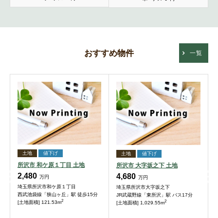
おすすめ物件
一覧
土地
値下げ
土地
値下げ
所沢市 和ケ原１丁目 土地
所沢市 大字坂之下 土地
2,480
4,680
万円
万円
埼玉県所沢市和ケ原１丁目
埼玉県所沢市大字坂之下
西武池袋線「狭山ヶ丘」駅 徒歩15分
JR武蔵野線「東所沢」駅 バス17分
2
2
[土地面積] 121.53m
[土地面積] 1,029.55m