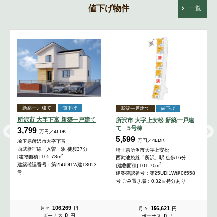
値下げ物件
一覧
新築一戸建て
値下げ
新築一戸建て
値下げ
所沢市 大字下富 新築一戸建て
所沢市 大字上安松 新築一戸建
て 5号棟
3,799
万円／4LDK
5,599
万円／4LDK
埼玉県所沢市大字下富
西武新宿線「入曽」駅 徒歩37分
埼玉県所沢市大字上安松
2
[建物面積] 105.78m
西武池袋線「所沢」駅 徒歩16分
2
建築確認番号：第25UDI1W建13023
[建物面積] 101.70m
号
ー
建築確認番号：第25UDI1W建06558
号 ごみ置き場：0.32㎡持分あり
106,269
156,621
月々
円
月々
円
0
0
ボーナス
円
ボーナス
円