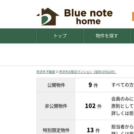
トップ
物件を探す
所沢市 不動産
＞
所沢市の駅近マンション（徒歩10分以内）
9
すべての方
公開物件
件
会員のみに
102
非公開物件
原則として
件
詳しくは担
担当者から
13
特別限定物件
件
詳しくは担