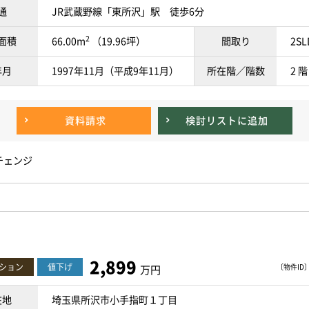
通
JR武蔵野線「東所沢」駅 徒歩6分
2
面積
66.00m
（19.96坪）
間取り
2SL
年月
1997年11月（平成9年11月）
所在階／階数
2 階
資料請求
検討リスト
に追加
チェンジ
2,899
ション
値下げ
〔物件ID〕 
万円
在地
埼玉県所沢市小手指町１丁目