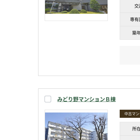
交
専有
築
みどり野マンションＢ棟
中古マン
所