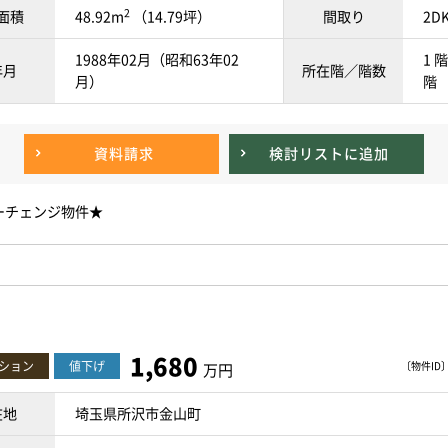
2
面積
48.92m
（14.79坪）
間取り
2D
1988年02月（昭和63年02
1 階
年月
所在階／階数
月）
階
資料請求
検討リスト
に追加
ーチェンジ物件★
1,680
ション
値下げ
〔物件ID〕 
万円
在地
埼玉県所沢市金山町