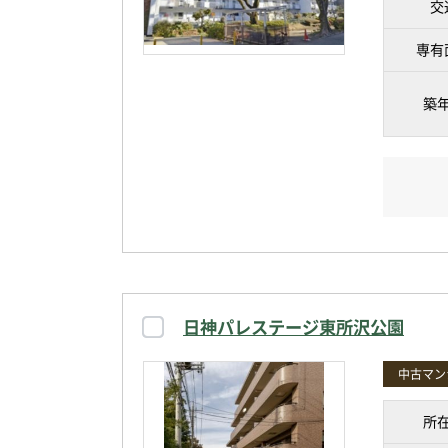
交
専有
築
日神パレステージ東所沢公園
中古マン
所