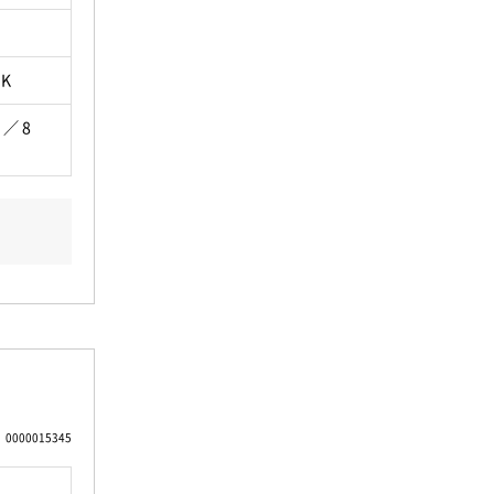
DK
 ／ 8
0000015345