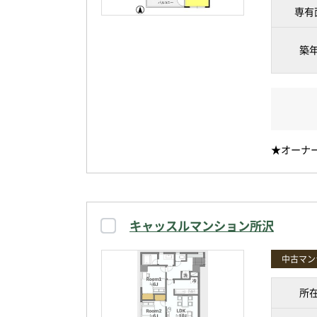
専有
築
★オーナ
キャッスルマンション所沢
中古マン
所