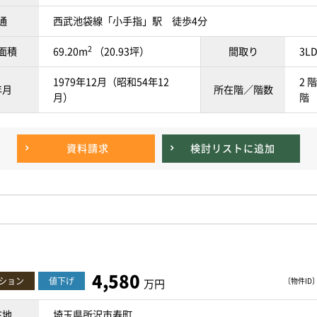
通
西武池袋線「小手指」駅 徒歩4分
2
面積
69.20m
（20.93坪）
間取り
3L
1979年12月（昭和54年12
2 階
年月
所在階／階数
月）
階
資料請求
検討リスト
に追加
4,580
ション
値下げ
〔物件ID〕 
万円
在地
埼玉県所沢市寿町