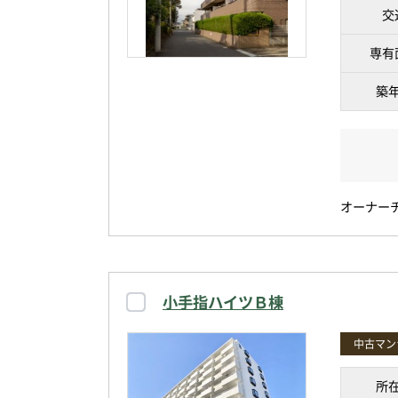
交
専有
築
オーナー
小手指ハイツＢ棟
中古マン
所