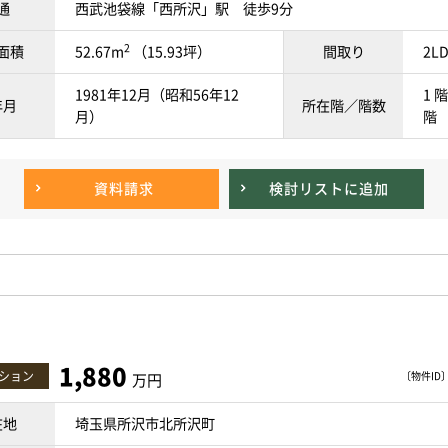
通
西武池袋線「西所沢」駅 徒歩9分
2
面積
52.67m
（15.93坪）
間取り
2L
1981年12月（昭和56年12
1 階
年月
所在階／階数
月）
階
資料請求
検討リスト
に追加
1,880
ション
〔物件ID〕 
万円
在地
埼玉県所沢市北所沢町