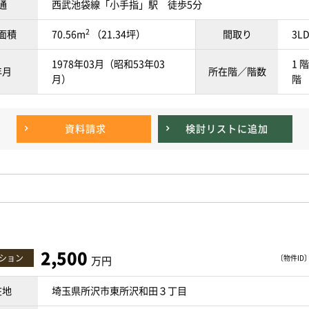
通
西武池袋線「小手指」駅 徒歩5分
2
面積
70.56m
（21.34坪）
間取り
3L
1978年03月（昭和53年03
1 階
年月
所在階／階数
月）
階
資料請求
検討リスト
に追加
2,500
ション
〔物件ID〕 
万円
在地
埼玉県所沢市東所沢和田３丁目