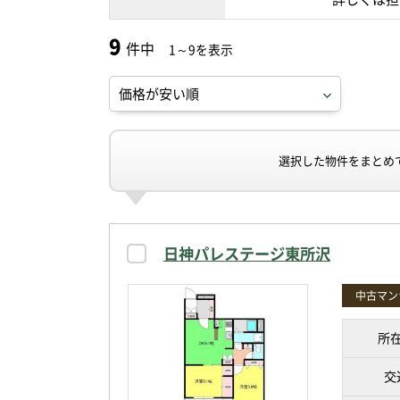
9
件中
1～9を表示
選択した物件をまとめ
日神パレステージ東所沢
中古マン
所
交