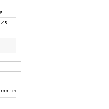
DK
 ／ 5
0000010489