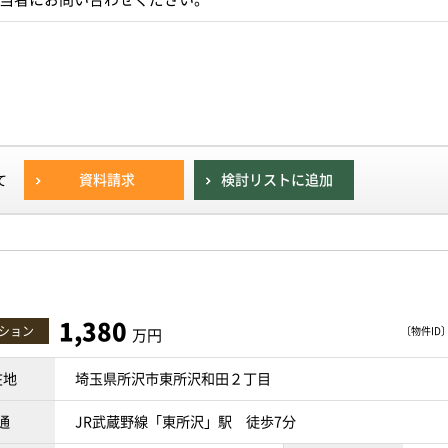
資料請求
検討リストに追加
て
1,380
ション
〔物件ID〕 
万円
在地
埼玉県所沢市東所沢和田２丁目
通
JR武蔵野線「東所沢」駅 徒歩7分