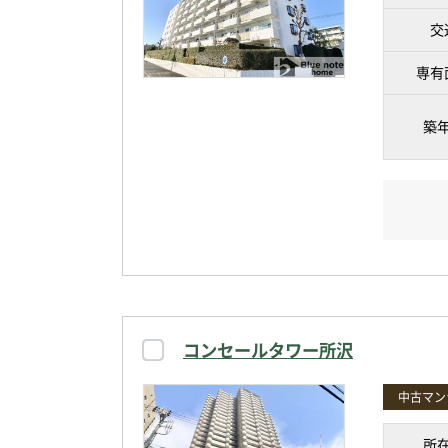
交
専有
築
コンセールタワー所沢
中古マン
所