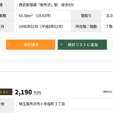
通
西武新宿線「新所沢」駅 徒歩8分
2
面積
65.58m
（19.83坪）
間取り
3LD
年月
1996年02月（平成8年02月）
所在階／階数
7 階
資料請求
検討リスト
に追加
2,190
ション
〔物件ID〕 
万円
在地
埼玉県所沢市小手指町３丁目