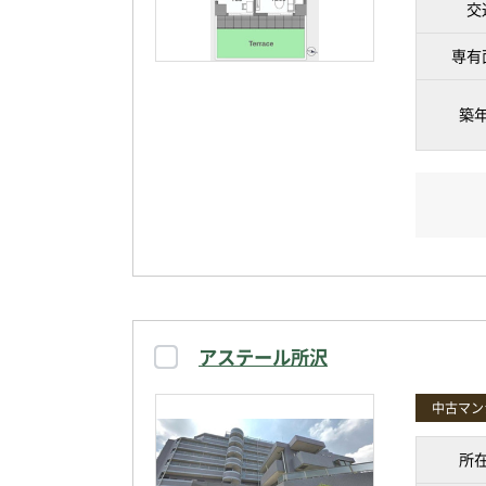
交
専有
築
アステール所沢
中古マン
所