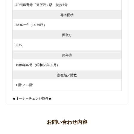
JR武蔵野線「東所沢」駅 徒歩7分
専有面積
2
48.92m
（14.79坪）
間取り
2DK
築年月
1988年02月（昭和63年02月）
所在階／階数
1 階 ／ 5 階
★オーナーチェンジ物件★
お問い合わせ内容