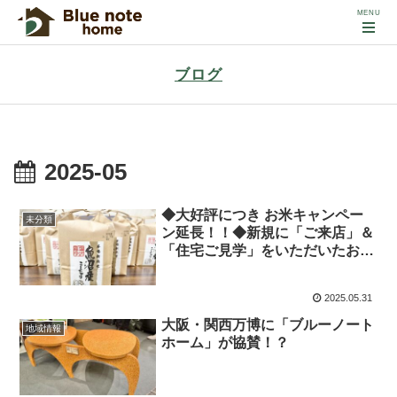
ブログ
2025-05
◆大好評につき お米キャンペー
未分類
ン延長！！◆新規に「ご来店」＆
「住宅ご見学」をいただいたお客
様に、『新潟魚沼産こしひかり2
キロ』をプレゼント！！期間：
2025.05.31
2025年6月21日まで！
大阪・関西万博に「ブルーノート
地域情報
ホーム」が協賛！？