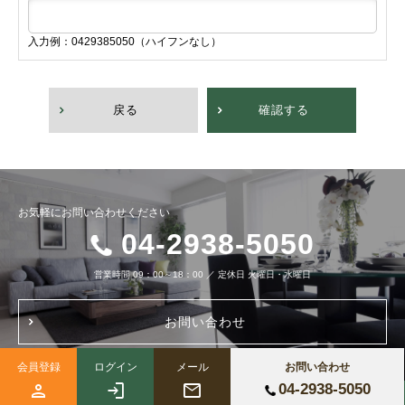
入力例：0429385050（ハイフンなし）
戻る
確認する
お気軽にお問い合わせください
04-2938-5050
営業時間
09：00～18：00
／
定休日
火曜日・水曜日
お問い合わせ
会員登録
ログイン
メール
お問い合わせ
04-2938-5050
Copyright (c) 株式会社ブルーノートホーム All Right Reserved.