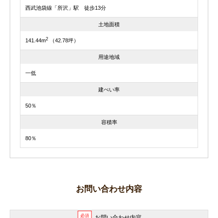
西武池袋線「所沢」駅 徒歩13分
土地面積
2
141.44m
（42.78坪）
用途地域
一低
建ぺい率
50％
容積率
80％
お問い合わせ内容
必須
お問い合わせ内容