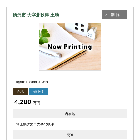
所沢市 大字北秋津 土地
削除
〔物件ID〕 0000013439
売地
値下げ
4,280
万円
所在地
埼玉県所沢市大字北秋津
交通