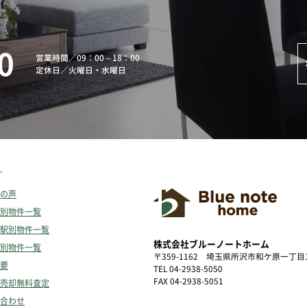
0
営業時間
／
09：00～18：00
定休日
／
火曜日・水曜日
ム
の声
別物件一覧
駅別物件一覧
株式会社ブルーノートホーム
別物件一覧
〒359-1162
埼玉県所沢市和ケ原一丁目1
要
TEL 04-2938-5050
FAX 04-2938-5051
売却無料査定
合わせ