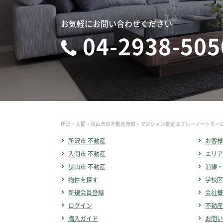
お気軽にお問い合わせください
04-2938-505
所沢・入間・狭山市の不動産売却・マンション査定はブルーノートホー
所沢市 不動産
お客様
入間市 不動産
エリア
狭山市 不動産
沿線・
物件を探す
学校区
新規会員登録
会社概
ログイン
不動産
購入ガイド
お問い