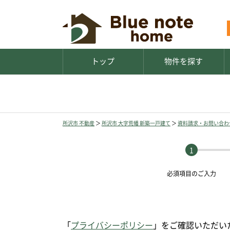
トップ
物件を探す
所沢市 不動産
＞
所沢市 大字荒幡 新築一戸建て
＞
資料請求・お問い合わ
必須項目の
ご入力
「
プライバシーポリシー
」をご確認いただい