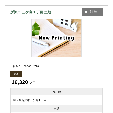
所沢市 三ケ島１丁目 土地
削除
〔物件ID〕 0000014778
売地
16,320
万円
所在地
埼玉県所沢市三ケ島１丁目
交通