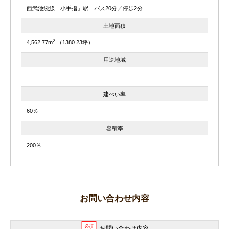
西武池袋線「小手指」駅 バス20分／停歩2分
土地面積
2
4,562.77m
（1380.23坪）
用途地域
--
建ぺい率
60％
容積率
200％
お問い合わせ内容
必須
お問い合わせ内容