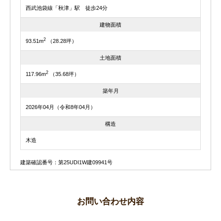
西武池袋線「秋津」駅 徒歩24分
建物面積
2
93.51m
（28.28坪）
土地面積
2
117.96m
（35.68坪）
築年月
2026年04月（令和8年04月）
構造
木造
建築確認番号：第25UDI1W建09941号
お問い合わせ内容