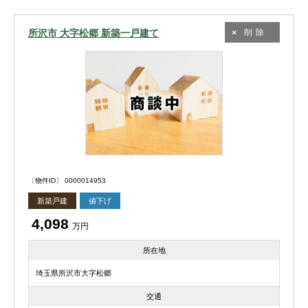
所沢市 大字松郷 新築一戸建て
削除
〔物件ID〕 0000014953
新築戸建
値下げ
4,098
万円
所在地
埼玉県所沢市大字松郷
交通