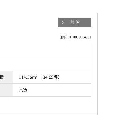
削除
〔物件ID〕 0000014961
2
積
114.56m
（34.65坪）
木造