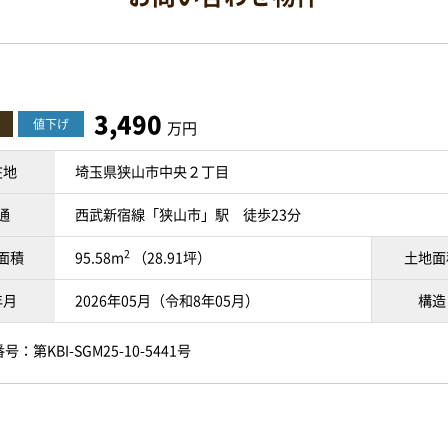
3,490
値下げ
万円
在地
埼玉県狭山市中央２丁目
通
西武新宿線「狭山市」駅 徒歩23分
2
面積
95.58m
（28.91坪）
土地面
年月
2026年05月（令和8年05月）
構造
：第KBI-SGM25-10-5441号