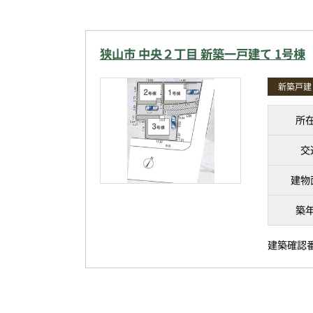
狭山市 中央２丁目 新築一戸建て 1号棟
新築戸建
所
交
建物
築
建築確認番号