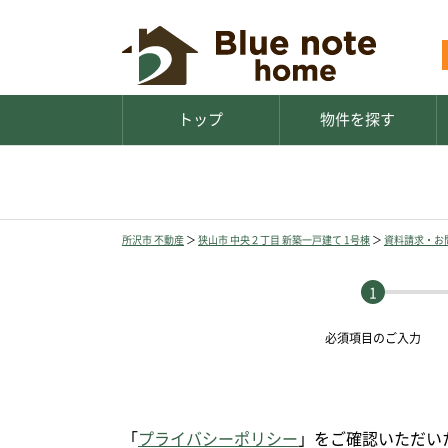
トップ
物件を探す
所沢市 不動産
＞
狭山市 中央２丁目 新築一戸建て 1号棟
＞
資料請求・お
必須項目の
ご入力
「
プライバシーポリシー
」をご確認いただい