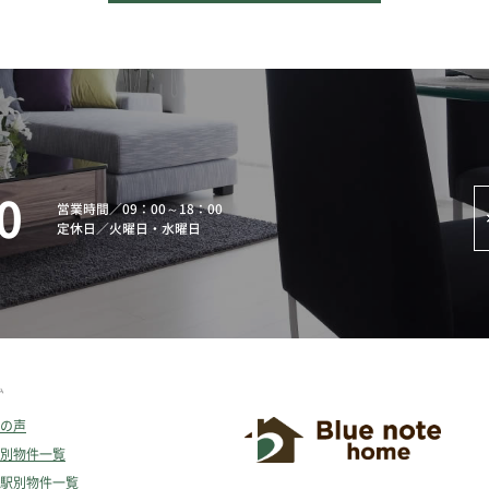
0
営業時間
／
09：00～18：00
定休日
／
火曜日・水曜日
ム
の声
別物件一覧
駅別物件一覧