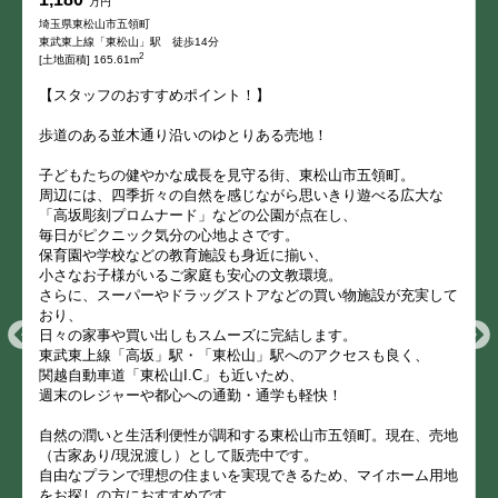
万円
埼玉県東松山市五領町
東武東上線「東松山」駅 徒歩14分
2
[土地面積] 165.61m
【スタッフのおすすめポイント！】
歩道のある並木通り沿いのゆとりある売地！
子どもたちの健やかな成長を見守る街、東松山市五領町。
周辺には、四季折々の自然を感じながら思いきり遊べる広大な
「高坂彫刻プロムナード」などの公園が点在し、
毎日がピクニック気分の心地よさです。
保育園や学校などの教育施設も身近に揃い、
小さなお子様がいるご家庭も安心の文教環境。
さらに、スーパーやドラッグストアなどの買い物施設が充実して
おり、
日々の家事や買い出しもスムーズに完結します。
東武東上線「高坂」駅・「東松山」駅へのアクセスも良く、
関越自動車道「東松山I.C」も近いため、
週末のレジャーや都心への通勤・通学も軽快！
自然の潤いと生活利便性が調和する東松山市五領町。現在、売地
（古家あり/現況渡し）として販売中です。
自由なプランで理想の住まいを実現できるため、マイホーム用地
をお探しの方におすすめです。