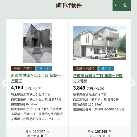
値下げ物件
一覧
新築一戸建て
値下げ
新築一戸建て
値下げ
所沢市 狭山ケ丘２丁目 新築一
所沢市 緑町４丁目 新築一戸建
戸建て
て 2号棟
4,180
3,849
万円／4LDK
万円／4LDK
埼玉県所沢市狭山ケ丘２丁目
埼玉県所沢市緑町４丁目
西武池袋線「狭山ヶ丘」駅 徒歩11分
西武新宿線「新所沢」駅 徒歩9分
2
2
[建物面積] 97.20m
[建物面積] 115.14m
所沢市狭山ケ丘2丁目に新たに完成す
建築確認番号：第HPA-26-00053-1号
る新築一戸建ては、現代的な生活様式
を考慮した理想的な住まいです。…
116,927
107,668
月々
円
月々
円
0
0
ボーナス
円
ボーナス
円