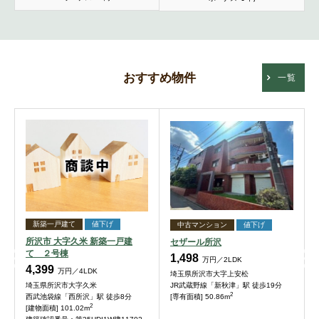
おすすめ物件
一覧
新築一戸建て
値下げ
中古マンション
値下げ
所沢市 大字久米 新築一戸建
セザール所沢
て ２号棟
1,498
万円／2LDK
4,399
万円／4LDK
埼玉県所沢市大字上安松
JR武蔵野線「新秋津」駅 徒歩19分
埼玉県所沢市大字久米
2
[専有面積] 50.86m
西武池袋線「西所沢」駅 徒歩8分
2
[建物面積] 101.02m