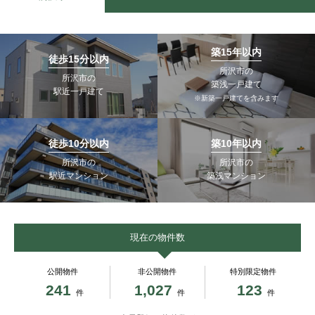
築15年以内
徒歩15分以内
所沢市の
所沢市の
築浅一戸建て
駅近一戸建て
※新築一戸建てを含みます
徒歩10分以内
築10年以内
所沢市の
所沢市の
駅近マンション
築浅マンション
現在の物件数
公開物件
非公開物件
特別限定物件
241
1,027
123
件
件
件