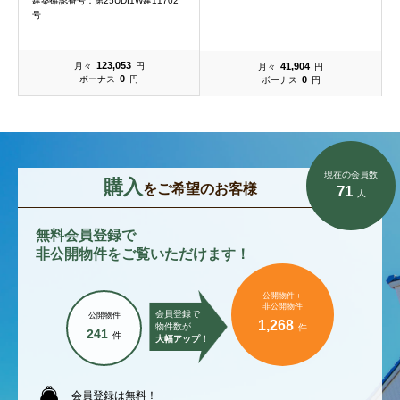
建築確認番号：第25UDI1W建11702
号
123,053
41,904
月々
円
月々
円
0
0
ボーナス
円
ボーナス
円
現在の会員数
購入
をご希望のお客様
71
人
無料会員登録で
非公開物件をご覧いただけます！
公開物件＋
非公開物件
会員登録で
公開物件
1,268
物件数が
件
241
件
大幅アップ！
会員登録は無料！