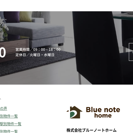
0
営業時間
／
09：00～18：00
定休日
／
火曜日・水曜日
ム
の声
別物件一覧
駅別物件一覧
株式会社ブルーノートホーム
別物件一覧