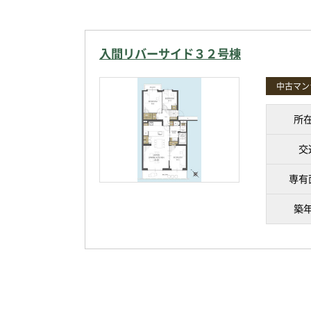
入間リバーサイド３２号棟
中古マン
所
交
専有
築