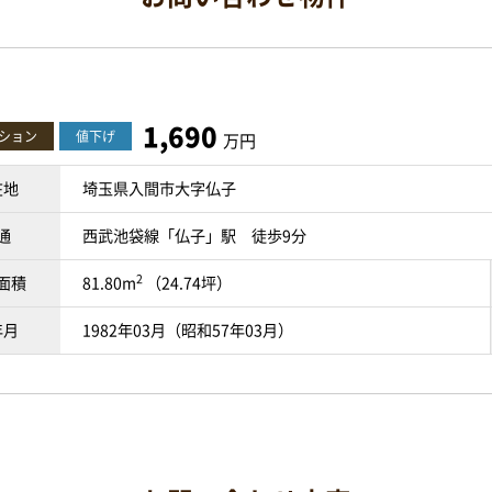
1,690
ション
値下げ
万円
在地
埼玉県入間市大字仏子
通
西武池袋線「仏子」駅 徒歩9分
2
面積
81.80m
（24.74坪）
年月
1982年03月（昭和57年03月）