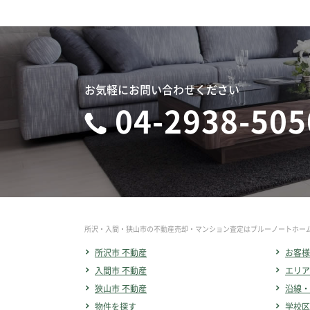
お気軽にお問い合わせください
04-2938-505
所沢・入間・狭山市の不動産売却・マンション査定はブルーノートホー
所沢市 不動産
お客様
入間市 不動産
エリア
狭山市 不動産
沿線・
物件を探す
学校区