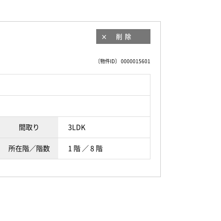
削除
〔物件ID〕 0000015601
間取り
3LDK
所在階／階数
1 階 ／ 8 階