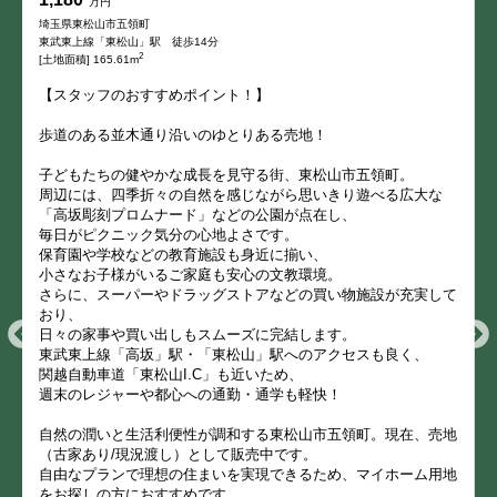
万円
埼玉県東松山市五領町
東武東上線「東松山」駅 徒歩14分
2
[土地面積] 165.61m
【スタッフのおすすめポイント！】
歩道のある並木通り沿いのゆとりある売地！
子どもたちの健やかな成長を見守る街、東松山市五領町。
周辺には、四季折々の自然を感じながら思いきり遊べる広大な
「高坂彫刻プロムナード」などの公園が点在し、
毎日がピクニック気分の心地よさです。
保育園や学校などの教育施設も身近に揃い、
小さなお子様がいるご家庭も安心の文教環境。
さらに、スーパーやドラッグストアなどの買い物施設が充実して
おり、
日々の家事や買い出しもスムーズに完結します。
東武東上線「高坂」駅・「東松山」駅へのアクセスも良く、
関越自動車道「東松山I.C」も近いため、
週末のレジャーや都心への通勤・通学も軽快！
自然の潤いと生活利便性が調和する東松山市五領町。現在、売地
（古家あり/現況渡し）として販売中です。
自由なプランで理想の住まいを実現できるため、マイホーム用地
をお探しの方におすすめです。