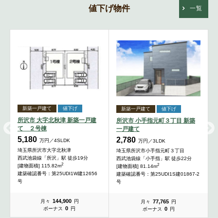
値下げ物件
一覧
新築一戸建て
値下げ
新築一戸建て
値下げ
所沢市 大字北秋津 新築一戸建
所沢市 小手指元町３丁目 新築
て ２号棟
一戸建て
5,180
2,780
万円／4SLDK
万円／3LDK
埼玉県所沢市大字北秋津
埼玉県所沢市小手指元町３丁目
西武池袋線「所沢」駅 徒歩19分
西武池袋線「小手指」駅 徒歩22分
2
2
[建物面積] 115.82m
[建物面積] 81.14m
建築確認番号：第25UDI1W建12656
建築確認番号：第25UDI1S建01867-2
号
号
144,900
77,765
月々
円
月々
円
0
0
ボーナス
円
ボーナス
円