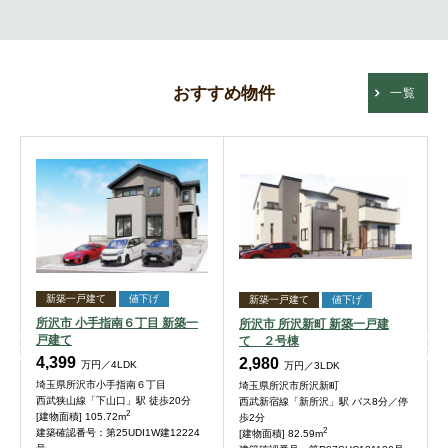
おすすめ物件
一覧
新築一戸建て
値下げ
新築一戸建て
値下げ
所沢市 小手指南６丁目 新築一
所沢市 所沢新町 新築一戸建
戸建て
て ２号棟
4,399
2,980
万円／4LDK
万円／3LDK
埼玉県所沢市小手指南６丁目
埼玉県所沢市所沢新町
西武狭山線「下山口」駅 徒歩20分
西武新宿線「新所沢」駅 バス8分／停
2
[建物面積] 105.72m
歩2分
2
建築確認番号：第25UDI1W建12224
[建物面積] 82.59m