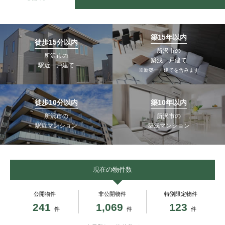
築15年以内
徒歩15分以内
所沢市の
所沢市の
築浅一戸建て
駅近一戸建て
※新築一戸建てを含みます
徒歩10分以内
築10年以内
所沢市の
所沢市の
駅近マンション
築浅マンション
現在の物件数
公開物件
非公開物件
特別限定物件
241
1,069
123
件
件
件