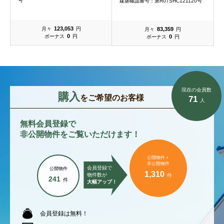
号
式
建築確認番号：第R07SHC121120号
123,053
83,359
月々
円
月々
円
0
0
ボーナス
円
ボーナス
円
現在の会員数
購入
をご希望のお客様
71
人
無料会員登録で
非公開物件をご覧いただけます！
公開物件＋
非公開物件
会員登録で
公開物件
1,310
物件数が
件
241
件
大幅アップ！
会員登録は無料！