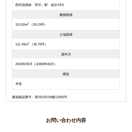
西武池袋線「所沢」駅 徒歩19分
建物面積
2
115.82m
（35.03坪）
土地面積
2
121.49m
（36.75坪）
築年月
2026年06月（令和8年06月）
構造
木造
建築確認番号：第25UDI1W建12656号
お問い合わせ内容