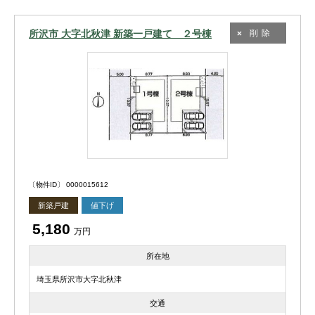
所沢市 大字北秋津 新築一戸建て ２号棟
削除
〔物件ID〕 0000015612
新築戸建
値下げ
5,180
万円
所在地
埼玉県所沢市大字北秋津
交通