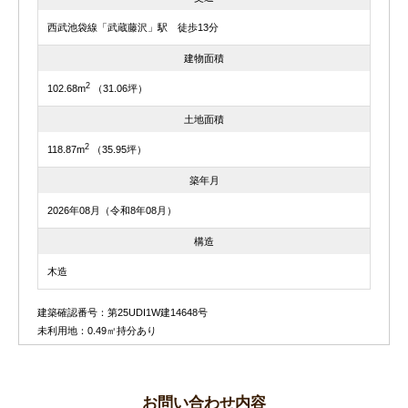
西武池袋線「武蔵藤沢」駅 徒歩13分
建物面積
2
102.68m
（31.06坪）
土地面積
2
118.87m
（35.95坪）
築年月
2026年08月（令和8年08月）
構造
木造
建築確認番号：第25UDI1W建14648号
未利用地：0.49㎡持分あり
お問い合わせ内容