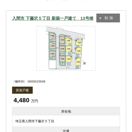
入間市 下藤沢５丁目 新築一戸建て 13号棟
削除
〔物件ID〕 0000015639
新築戸建
4,480
万円
所在地
埼玉県入間市下藤沢５丁目
交通