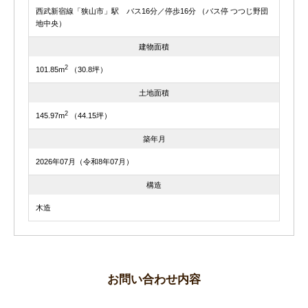
西武新宿線「狭山市」駅 バス16分／停歩16分 （バス停 つつじ野団
地中央）
建物面積
2
101.85m
（30.8坪）
土地面積
2
145.97m
（44.15坪）
築年月
2026年07月（令和8年07月）
構造
木造
お問い合わせ内容