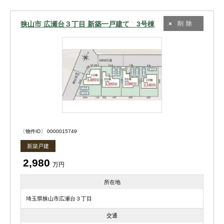
狭山市 広瀬台３丁目 新築一戸建て 3号棟
削除
〔物件ID〕 0000015749
新築戸建
2,980
万円
所在地
埼玉県狭山市広瀬台３丁目
交通