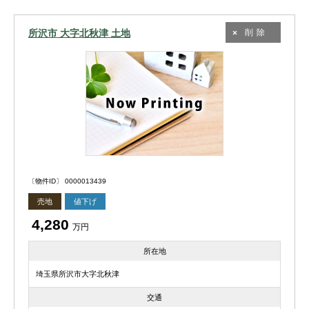
所沢市 大字北秋津 土地
削除
〔物件ID〕 0000013439
売地
値下げ
4,280
万円
所在地
埼玉県所沢市大字北秋津
交通