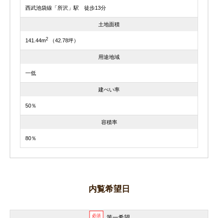
西武池袋線「所沢」駅 徒歩13分
土地面積
2
141.44m
（42.78坪）
用途地域
一低
建ぺい率
50％
容積率
80％
内覧希望日
必須
第一希望