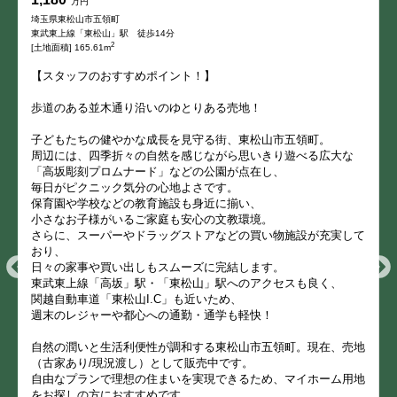
万円
埼玉県東松山市五領町
東武東上線「東松山」駅 徒歩14分
2
[土地面積] 165.61m
【スタッフのおすすめポイント！】
歩道のある並木通り沿いのゆとりある売地！
子どもたちの健やかな成長を見守る街、東松山市五領町。
周辺には、四季折々の自然を感じながら思いきり遊べる広大な
「高坂彫刻プロムナード」などの公園が点在し、
毎日がピクニック気分の心地よさです。
保育園や学校などの教育施設も身近に揃い、
小さなお子様がいるご家庭も安心の文教環境。
さらに、スーパーやドラッグストアなどの買い物施設が充実して
おり、
日々の家事や買い出しもスムーズに完結します。
東武東上線「高坂」駅・「東松山」駅へのアクセスも良く、
関越自動車道「東松山I.C」も近いため、
週末のレジャーや都心への通勤・通学も軽快！
自然の潤いと生活利便性が調和する東松山市五領町。現在、売地
（古家あり/現況渡し）として販売中です。
自由なプランで理想の住まいを実現できるため、マイホーム用地
をお探しの方におすすめです。