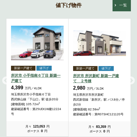
値下げ物件
一覧
新築一戸建て
値下げ
新築一戸建て
値下げ
所沢市 小手指南６丁目 新築一
所沢市 所沢新町 新築一戸建
戸建て
て ２号棟
4,399
2,980
万円／4LDK
万円／3LDK
埼玉県所沢市小手指南６丁目
埼玉県所沢市所沢新町
西武狭山線「下山口」駅 徒歩20分
西武新宿線「新所沢」駅 バス8分／停
2
[建物面積] 105.72m
歩2分
2
建築確認番号：第25UDI1W建12224
[建物面積] 82.59m
号
建築確認番号：第R07SHC121120号
123,053
83,359
月々
円
月々
円
0
0
ボーナス
円
ボーナス
円