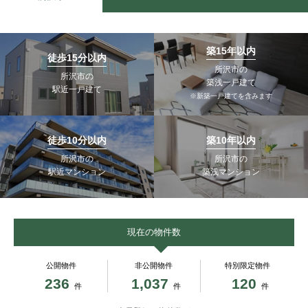
築15年以内
徒歩15分以内
所沢市の
所沢市の
築浅一戸建て
駅近一戸建て
※新築一戸建てを含みます
徒歩10分以内
築10年以内
所沢市の
所沢市の
駅近マンション
築浅マンション
現在の物件数
公開物件
非公開物件
特別限定物件
236
1,037
120
件
件
件