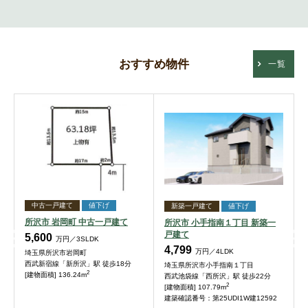
おすすめ物件
一覧
中古一戸建て
値下げ
新築一戸建て
値下げ
所沢市 岩岡町 中古一戸建て
所沢市 小手指南１丁目 新築一
戸建て
5,600
万円／3SLDK
4,799
万円／4LDK
埼玉県所沢市岩岡町
西武新宿線「新所沢」駅 徒歩18分
埼玉県所沢市小手指南１丁目
2
[建物面積] 136.24m
西武池袋線「西所沢」駅 徒歩22分
2
[建物面積] 107.79m
建築確認番号：第25UDI1W建12592