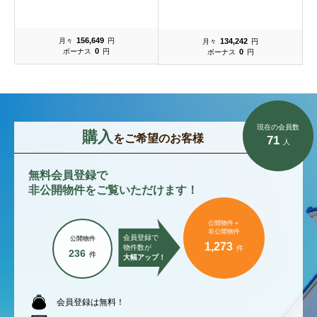
156,649
134,242
月々
円
月々
円
0
0
ボーナス
円
ボーナス
円
現在の会員数
購入
をご希望のお客様
71
人
無料会員登録で
非公開物件をご覧いただけます！
公開物件＋
非公開物件
会員登録で
公開物件
1,273
物件数が
件
236
件
大幅アップ！
会員登録は無料！