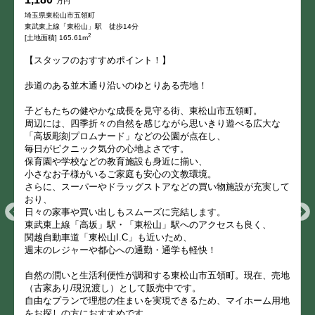
万円
埼玉県東松山市五領町
東武東上線「東松山」駅 徒歩14分
2
[土地面積] 165.61m
【スタッフのおすすめポイント！】
歩道のある並木通り沿いのゆとりある売地！
子どもたちの健やかな成長を見守る街、東松山市五領町。
周辺には、四季折々の自然を感じながら思いきり遊べる広大な
「高坂彫刻プロムナード」などの公園が点在し、
毎日がピクニック気分の心地よさです。
保育園や学校などの教育施設も身近に揃い、
小さなお子様がいるご家庭も安心の文教環境。
さらに、スーパーやドラッグストアなどの買い物施設が充実して
おり、
日々の家事や買い出しもスムーズに完結します。
東武東上線「高坂」駅・「東松山」駅へのアクセスも良く、
関越自動車道「東松山I.C」も近いため、
週末のレジャーや都心への通勤・通学も軽快！
自然の潤いと生活利便性が調和する東松山市五領町。現在、売地
（古家あり/現況渡し）として販売中です。
自由なプランで理想の住まいを実現できるため、マイホーム用地
をお探しの方におすすめです。