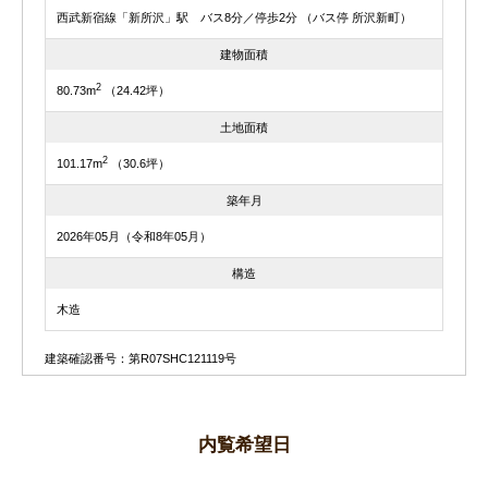
西武新宿線「新所沢」駅 バス8分／停歩2分 （バス停 所沢新町）
建物面積
2
80.73m
（24.42坪）
土地面積
2
101.17m
（30.6坪）
築年月
2026年05月（令和8年05月）
構造
木造
建築確認番号：第R07SHC121119号
内覧希望日