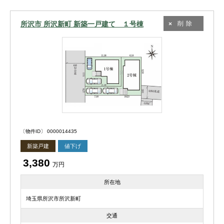
所沢市 所沢新町 新築一戸建て １号棟
削除
〔物件ID〕 0000014435
新築戸建
値下げ
3,380
万円
所在地
埼玉県所沢市所沢新町
交通