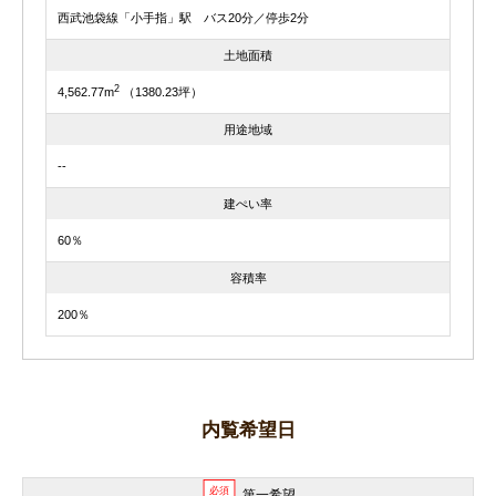
西武池袋線「小手指」駅 バス20分／停歩2分
土地面積
2
4,562.77m
（1380.23坪）
用途地域
--
建ぺい率
60％
容積率
200％
内覧希望日
必須
第一希望