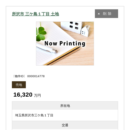
所沢市 三ケ島１丁目 土地
削除
〔物件ID〕 0000014778
売地
16,320
万円
所在地
埼玉県所沢市三ケ島１丁目
交通