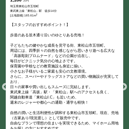
万円
埼玉県東松山市五領町
東武東上線「東松山」駅 徒歩14分
2
[土地面積] 165.61m
【スタッフのおすすめポイント！】
歩道のある並木通り沿いのゆとりある売地！
子どもたちの健やかな成長を見守る街、東松山市五領町。
周辺には、四季折々の自然を感じながら思いきり遊べる広大な
「高坂彫刻プロムナード」などの公園が点在し、
毎日がピクニック気分の心地よさです。
保育園や学校などの教育施設も身近に揃い、
小さなお子様がいるご家庭も安心の文教環境。
さらに、スーパーやドラッグストアなどの買い物施設が充実して
おり、
日々の家事や買い出しもスムーズに完結します。
東武東上線「高坂」駅・「東松山」駅へのアクセスも良く、
関越自動車道「東松山I.C」も近いため、
週末のレジャーや都心への通勤・通学も軽快！
自然の潤いと生活利便性が調和する東松山市五領町。現在、売地
（古家あり/現況渡し）として販売中です。
自由なプランで理想の住まいを実現できるため、マイホーム用地
をお探しの方におすすめです。