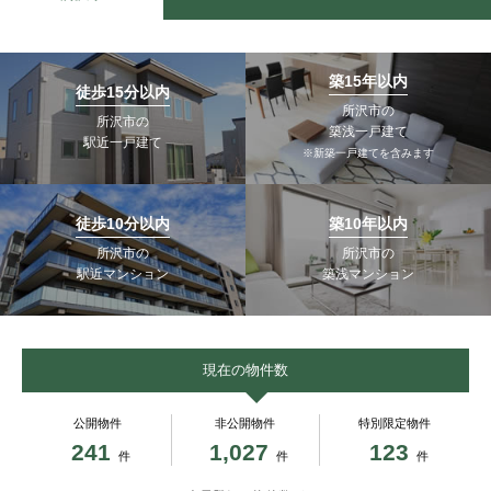
築15年以内
徒歩15分以内
所沢市の
所沢市の
築浅一戸建て
駅近一戸建て
※新築一戸建てを含みます
徒歩10分以内
築10年以内
所沢市の
所沢市の
駅近マンション
築浅マンション
現在の物件数
公開物件
非公開物件
特別限定物件
241
1,027
123
件
件
件