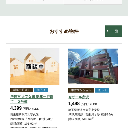
おすすめ物件
一覧
新築一戸建て
値下げ
中古マンション
値下げ
所沢市 大字久米 新築一戸建
セザール所沢
て ２号棟
1,498
万円／2LDK
4,399
万円／4LDK
埼玉県所沢市大字上安松
JR武蔵野線「新秋津」駅 徒歩19分
埼玉県所沢市大字久米
2
[専有面積] 50.86m
西武池袋線「西所沢」駅 徒歩8分
2
[建物面積] 101.02m