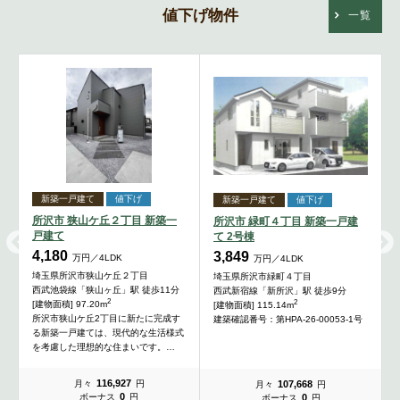
値下げ物件
一覧
新築一戸建て
値下げ
新築一戸建て
値下げ
所沢市 狭山ケ丘２丁目 新築一
所沢市 緑町４丁目 新築一戸建
戸建て
て 2号棟
4,180
3,849
万円／4LDK
万円／4LDK
埼玉県所沢市狭山ケ丘２丁目
埼玉県所沢市緑町４丁目
西武池袋線「狭山ヶ丘」駅 徒歩11分
西武新宿線「新所沢」駅 徒歩9分
2
2
[建物面積] 97.20m
[建物面積] 115.14m
所沢市狭山ケ丘2丁目に新たに完成す
建築確認番号：第HPA-26-00053-1号
る新築一戸建ては、現代的な生活様式
を考慮した理想的な住まいです。…
116,927
107,668
月々
円
月々
円
0
0
ボーナス
円
ボーナス
円