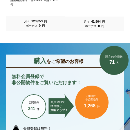
建築確認番号：第25UDI1W建11702
号
123,053
41,904
月々
円
月々
円
0
0
ボーナス
円
ボーナス
円
現在の会員数
購入
をご希望のお客様
71
人
無料会員登録で
非公開物件をご覧いただけます！
公開物件＋
非公開物件
会員登録で
公開物件
1,268
物件数が
件
241
件
大幅アップ！
会員登録は無料！