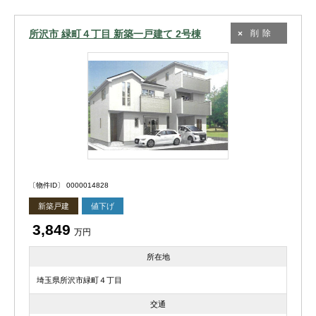
所沢市 緑町４丁目 新築一戸建て 2号棟
削除
〔物件ID〕 0000014828
新築戸建
値下げ
3,849
万円
所在地
埼玉県所沢市緑町４丁目
交通