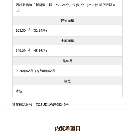
西武新宿線「新所沢」駅 バス24分／停歩1分 （バス停 新所沢駅東
口）
建物面積
2
103.30m
（31.24坪）
土地面積
2
149.29m
（45.16坪）
築年月
2026年02月（令和8年02月）
構造
木造
建築確認番号：第25UDI1W建08349号
内覧希望日