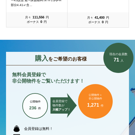
ーK3設置 延べ床面積96.97㎡の内PH
部分4.41㎡含…
111,556
41,400
月々
円
月々
円
0
0
ボーナス
円
ボーナス
円
現在の会員数
購入
をご希望のお客様
71
人
無料会員登録で
非公開物件をご覧いただけます！
公開物件＋
非公開物件
会員登録で
公開物件
1,271
物件数が
件
236
件
大幅アップ！
会員登録は無料！