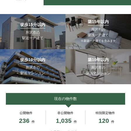
築15年以内
徒歩15分以内
所沢市の
所沢市の
築浅一戸建て
駅近一戸建て
※新築一戸建てを含みます
徒歩10分以内
築10年以内
所沢市の
所沢市の
駅近マンション
築浅マンション
現在の物件数
公開物件
非公開物件
特別限定物件
236
1,035
120
件
件
件