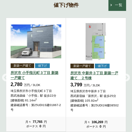
値下げ物件
一覧
新築一戸建て
値下げ
新築一戸建て
値下げ
所沢市 小手指元町３丁目 新築
所沢市 中新井３丁目 新築一戸
一戸建て
建て ２号棟
2,780
3,799
万円／3LDK
万円／3LDK
埼玉県所沢市小手指元町３丁目
埼玉県所沢市中新井３丁目
西武池袋線「小手指」駅 徒歩22分
西武新宿線「新所沢」駅 徒歩25分
2
2
[建物面積] 81.14m
[建物面積] 105.92m
建築確認番号：第25UDI1S建01867-2
建築確認番号：第25UDI1W建08502
号
号
77,765
106,269
月々
円
月々
円
0
0
ボーナス
円
ボーナス
円