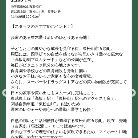
万円
埼玉県東松山市五領町
東武東上線「東松山」駅 徒歩14分
2
[土地面積] 165.61m
【スタッフのおすすめポイント！】
歩道のある並木通り沿いのゆとりある売地！
子どもたちの健やかな成長を見守る街、東松山市五領町。
周辺には、四季折々の自然を感じながら思いきり遊べる広大な
「高坂彫刻プロムナード」などの公園が点在し、
毎日がピクニック気分の心地よさです。
保育園や学校などの教育施設も身近に揃い、
小さなお子様がいるご家庭も安心の文教環境。
さらに、スーパーやドラッグストアなどの買い物施設が充実して
おり、
日々の家事や買い出しもスムーズに完結します。
東武東上線「高坂」駅・「東松山」駅へのアクセスも良く、
関越自動車道「東松山I.C」も近いため、
週末のレジャーや都心への通勤・通学も軽快！
自然の潤いと生活利便性が調和する東松山市五領町。現在、売地
（古家あり/現況渡し）として販売中です。
自由なプランで理想の住まいを実現できるため、マイホーム用地
をお探しの方におすすめです。