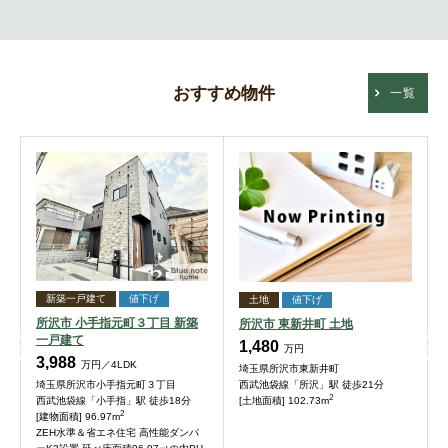
おすすめ物件
一覧
新築一戸建て
値下げ
土地
値下げ
所沢市 小手指元町３丁目 新築
所沢市 東新井町 土地
一戸建て
1,480
万円
3,988
万円／4LDK
埼玉県所沢市東新井町
西武池袋線「所沢」駅 徒歩21分
埼玉県所沢市小手指元町３丁目
2
[土地面積] 102.73m
西武池袋線「小手指」駅 徒歩18分
2
[建物面積] 96.97m
ZEH水準＆省エネ住宅 高性能ダンパ