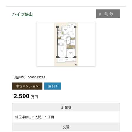
ハイツ狭山
削除
〔物件ID〕 0000015291
中古マンション
値下げ
2,590
万円
所在地
埼玉県狭山市入間川１丁目
交通