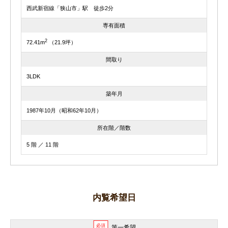
西武新宿線「狭山市」駅 徒歩2分
専有面積
2
72.41m
（21.9坪）
間取り
3LDK
築年月
1987年10月（昭和62年10月）
所在階／階数
5 階 ／ 11 階
内覧希望日
必須
第一希望