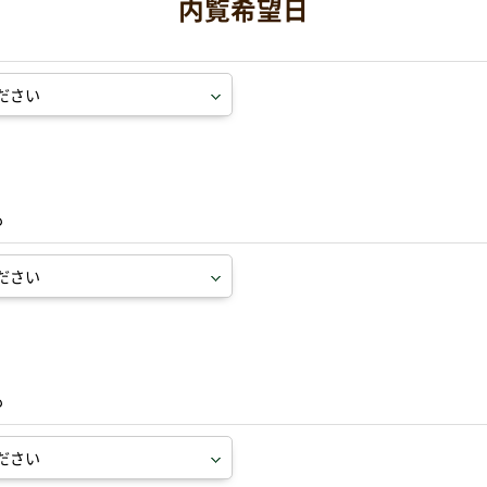
内覧希望日
も
も