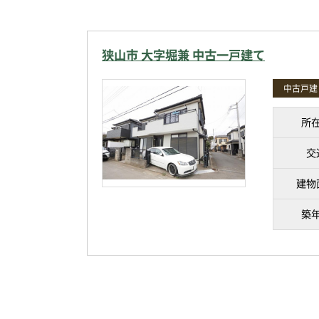
狭山市 大字堀兼 中古一戸建て
中古戸建
所
交
建物
築