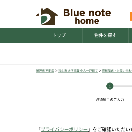
トップ
物件を探す
所沢市 不動産
＞
狭山市 大字堀兼 中古一戸建て
＞
資料請求・お問い合わ
必須項目の
ご入力
「
プライバシーポリシー
」をご確認いただい