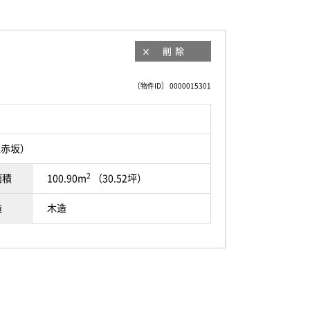
削除
〔物件ID〕 0000015301
上赤坂）
2
面積
100.90m
（30.52坪）
造
木造