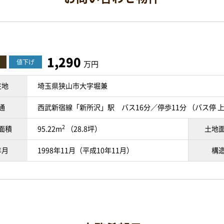
1,290
値下げ
万円
在地
埼玉県狭山市大字堀兼
通
西武新宿線「新所沢」駅 バス16分／停歩11分 （バス停 
2
面積
95.22m
（28.8坪）
土地
年月
1998年11月（平成10年11月）
構