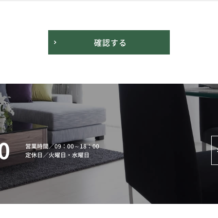
確認する
0
営業時間
／
09：00～18：00
定休日
／
火曜日・水曜日