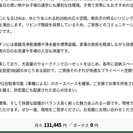
毎日の買い物やお子様の通学にも便利な住環境。子育て世帯にもおすすめの
心となるLDKは、ゆとりあふれる約20帖の広々空間。南向きの明るいリビン
を演出します。リビング階段を採用しているため、ご家族とのコミュニケー
りです。
チンには食器洗浄乾燥機や浄水器を標準装備。家事の負担を軽減しながら快
雨の日のお洗濯や冬場の入浴も快適です。
実しており、大容量のウォークインクローゼットをはじめ、各所に収納スペ
全居室5帖超のゆとりある設計で、ご家族それぞれが快適なプライベート空間
列2台駐車可能（車種による）のカースペースを確保。ご夫婦でお車を所有さ
を備え、防犯面にも配慮された安心の住まい。
環境、そして快適な設備がバランス良く揃った魅力あふれる一邸です。現地
ただけます。ぜひ一度、現地をご見学ください。お気軽にお問い合わせくだ
131,445
0
月々
円
ボーナス
円