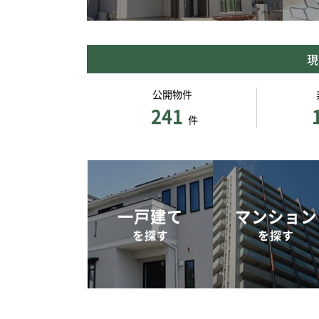
現
公開物件
241
件
一戸建て
マンション
を探す
を探す