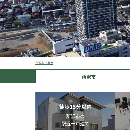
所沢市 不動産
所沢市
徒歩15分以内
所沢市の
駅近一戸建て