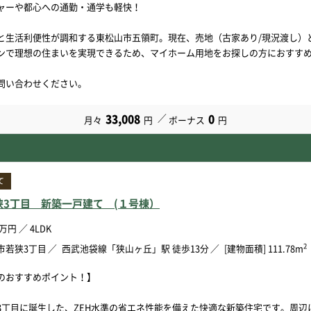
ャーや都心への通勤・通学も軽快！
と生活利便性が調和する東松山市五領町。現在、売地（古家あり/現況渡し）
ンで理想の住まいを実現できるため、マイホーム用地をお探しの方におすす
問い合わせください。
33,008
0
月々
円
ボーナス
円
て
狭3丁目 新築一戸建て (１号棟）
万円
／
4LDK
2
市若狭3丁目
西武池袋線「狭山ヶ丘」駅 徒歩13分
[建物面積] 111.78m
のおすすめポイント！】
3丁目に誕生した、ZEH水準の省エネ性能を備えた快適な新築住宅です。周辺