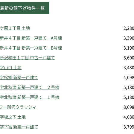
最新の値下げ物件一覧
和ケ原１丁目 土地
2,2
中新井４丁目 新築一戸建て A号棟
3,3
中新井４丁目 新築一戸建て B号棟
3,1
東所沢和田１丁目 中古一戸建て
6,6
字山口 土地
3,4
大字松郷 新築一戸建て
4,0
大字北秋津 新築一戸建て ２号棟
5,1
大字北秋津 新築一戸建て １号棟
5,1
ワー所沢クラッシィ
8,6
大字坂之下 土地
4,6
大字下富 新築一戸建て
3,7