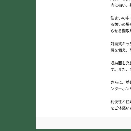
内に揃い、
住まいの中
る憩いの場
らせる間取
対面式キッ
機を備え、
収納面も充
す。また、
さらに、並
ンターホン
利便性と住
をご体感い