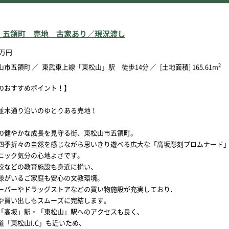
 五領町 売地 古家あり／現況渡し
万円
2
山市五領町
東武東上線「東松山」駅 徒歩14分
[土地面積] 165.61m
のおすすめポイント！】
並木通り沿いのゆとりある売地！
の健やかな成長を見守る街、東松山市五領町。
四季折々の自然を感じながら思いきり遊べる広大な「高坂彫刻プロムナード
ニック気分の心地よさです。
校などの教育施設も身近に揃い、
様がいるご家庭も安心の文教環境。
ーパーやドラッグストアなどの買い物施設が充実しており、
や買い出しもスムーズに完結します。
「高坂」駅・「東松山」駅へのアクセスも良く、
道「東松山I.C」も近いため、