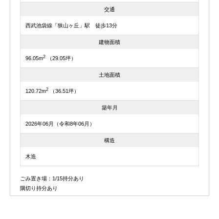
交通
西武池袋線「狭山ヶ丘」駅 徒歩13分
建物面積
2
96.05m
（29.05坪）
土地面積
2
120.72m
（36.51坪）
築年月
2026年06月（令和8年06月）
構造
木造
ごみ置き場：1/15持分あり
隅切り持分あり