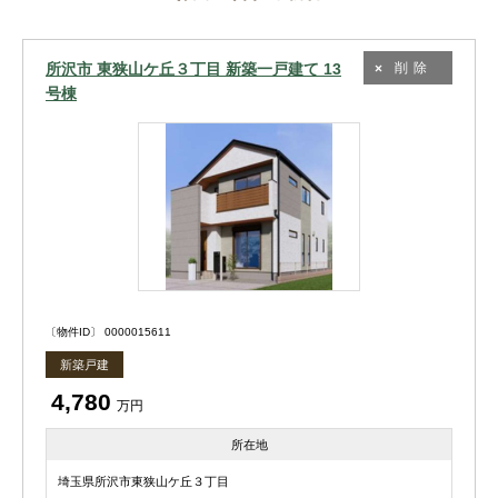
所沢市 東狭山ケ丘３丁目 新築一戸建て 13
削除
号棟
〔物件ID〕 0000015611
新築戸建
4,780
万円
所在地
埼玉県所沢市東狭山ケ丘３丁目