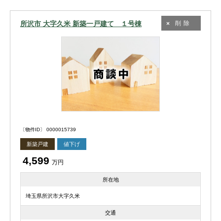
所沢市 大字久米 新築一戸建て １号棟
削除
〔物件ID〕 0000015739
新築戸建
値下げ
4,599
万円
所在地
埼玉県所沢市大字久米
交通