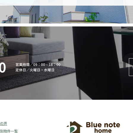
0
営業時間
／
09：00～18：00
定休日
／
火曜日・水曜日
の声
別物件一覧