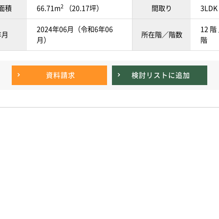
2
面積
66.71m
（20.17坪）
間取り
3LDK
2024年06月（令和6年06
12 階
年月
所在階／階数
月）
階
資料請求
検討リスト
に追加