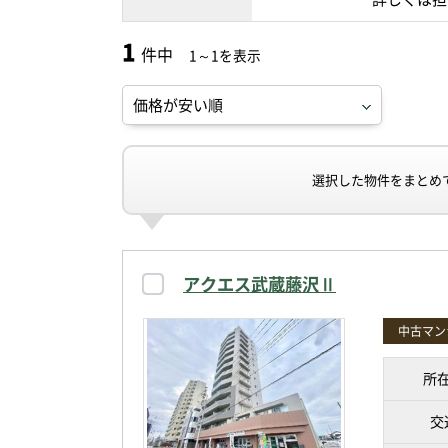
1
件中
1～1を表示
選択した物件をまとめ
アクエス武蔵藤沢Ⅱ
中古マン
所
交