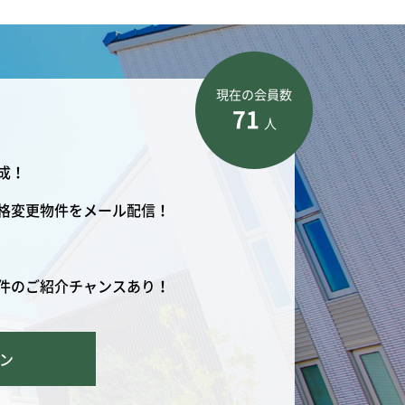
現在の会員数
71
人
成！
格変更物件をメール配信！
件のご紹介チャンスあり！
ン