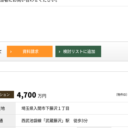
資料請求
検討リストに追加
て
4,700
ション
〔物件ID〕 
万円
在地
埼玉県入間市下藤沢１丁目
通
西武池袋線「武蔵藤沢」駅 徒歩3分