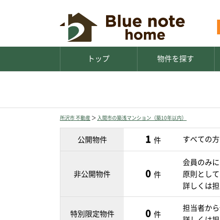
トップ
物件を探す
所沢市 不動産
＞
入間市の築浅マンション（築10年以内）
1
すべての方
公開物件
件
会員のみに
0
非公開物件
原則として
件
詳しくは担
担当者から
0
特別限定物件
件
詳しくは担