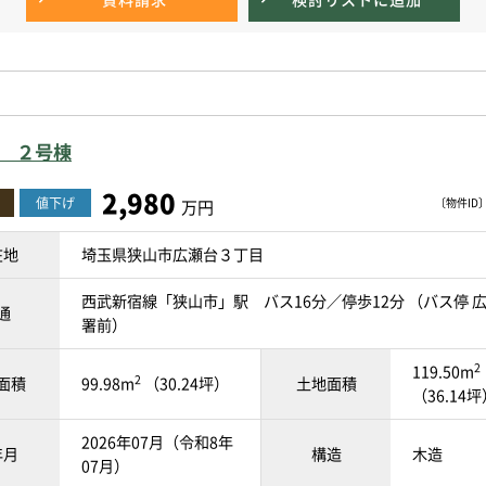
て ２号棟
2,980
値下げ
〔物件ID〕 
万円
在地
埼玉県狭山市広瀬台３丁目
西武新宿線「狭山市」駅 バス16分／停歩12分 （バス停 
通
署前）
2
119.50m
2
面積
99.98m
（30.24坪）
土地面積
（36.14
2026年07月（令和8年
年月
構造
木造
07月）