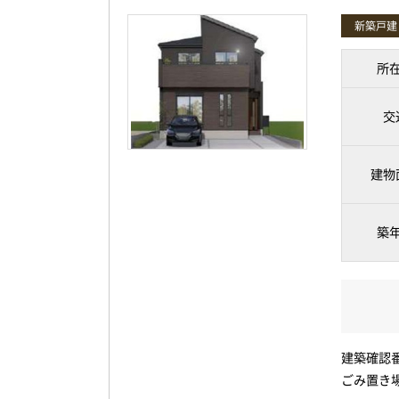
新築戸建
所
交
建物
築
建築確認番号
ごみ置き場