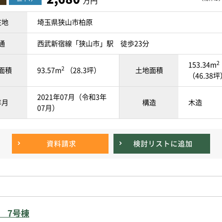
万円
在地
埼玉県狭山市柏原
通
西武新宿線「狭山市」駅 徒歩23分
2
153.34m
2
面積
93.57m
（28.3坪）
土地面積
（46.38
2021年07月（令和3年
年月
構造
木造
07月）
資料請求
検討リスト
に追加
 7号棟