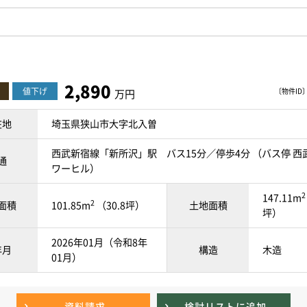
2,890
値下げ
〔物件ID〕 
万円
在地
埼玉県狭山市大字北入曽
西武新宿線「新所沢」駅 バス15分／停歩4分 （バス停 西
通
ワーヒル）
2
147.11m
2
面積
101.85m
（30.8坪）
土地面積
坪）
2026年01月（令和8年
年月
構造
木造
01月）
資料請求
検討リスト
に追加