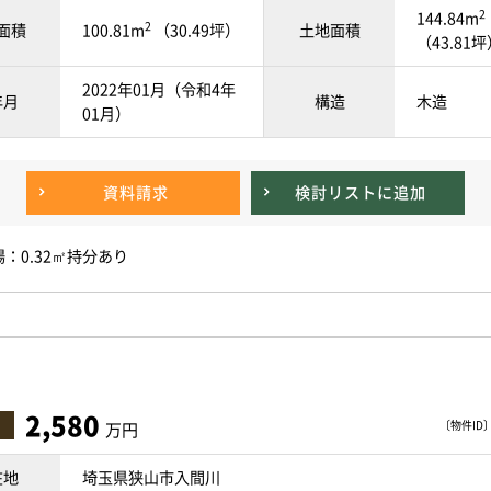
2
144.84m
2
面積
100.81m
（30.49坪）
土地面積
（43.81
2022年01月（令和4年
年月
構造
木造
01月）
資料請求
検討リスト
に追加
：0.32㎡持分あり
2,580
〔物件ID〕 
万円
在地
埼玉県狭山市入間川