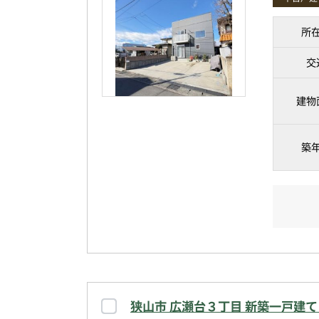
所
交
建物
築
狭山市 広瀬台３丁目 新築一戸建て