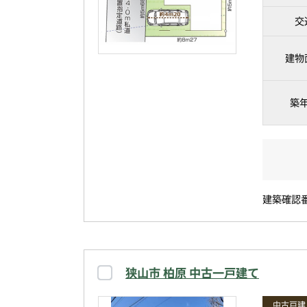
交
建物
築
建築確認番号
狭山市 柏原 中古一戸建て
中古戸建