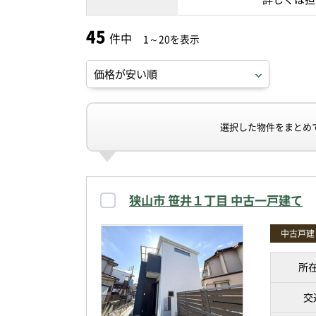
45
件中
1～20を表示
選択した物件をまとめ
狭山市 笹井１丁目 中古一戸建て
中古戸建
所
交