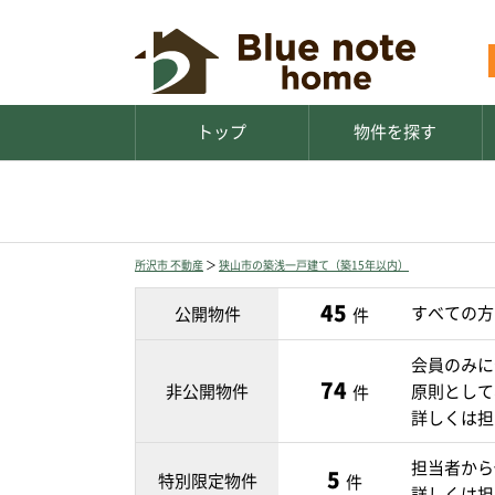
トップ
物件を探す
所沢市 不動産
＞
狭山市の築浅一戸建て（築15年以内）
45
すべての方
公開物件
件
会員のみに
74
非公開物件
原則として
件
詳しくは担
担当者から
5
特別限定物件
件
詳しくは担