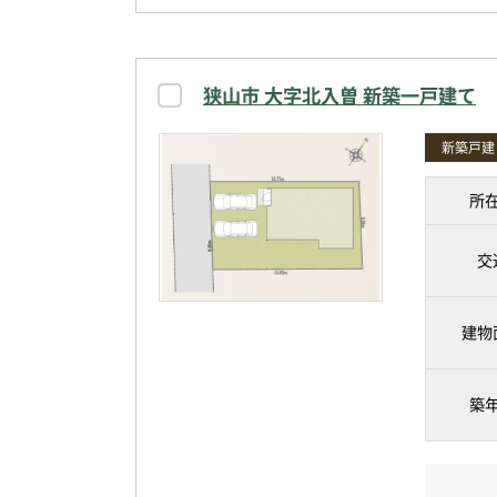
狭山市 大字北入曽 新築一戸建て
新築戸建
所
交
建物
築