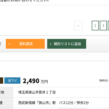
1
2
3
<
資料請求
検討リストに追加
て
2,490
値下げ
〔物件ID〕 
万円
在地
埼玉県狭山市笹井１丁目
通
西武新宿線「狭山市」駅 バス12分／停歩2分