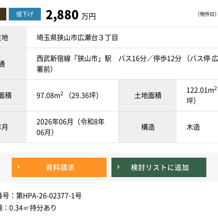
2,880
値下げ
〔物件ID〕 
万円
在地
埼玉県狭山市広瀬台３丁目
西武新宿線「狭山市」駅 バス16分／停歩12分 （バス停 
通
署前）
2
122.01m
2
面積
97.08m
（29.36坪）
土地面積
坪）
2026年06月（令和8年
年月
構造
木造
06月）
資料請求
検討リスト
に追加
：第HPA-26-02377-1号
：0.34㎡持分あり