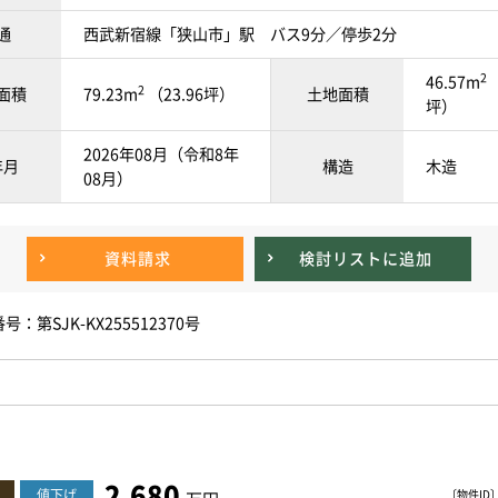
通
西武新宿線「狭山市」駅 バス9分／停歩2分
2
46.57m
（
2
面積
79.23m
（23.96坪）
土地面積
坪）
2026年08月（令和8年
年月
構造
木造
08月）
資料請求
検討リスト
に追加
：第SJK-KX255512370号
2,680
値下げ
〔物件ID〕 