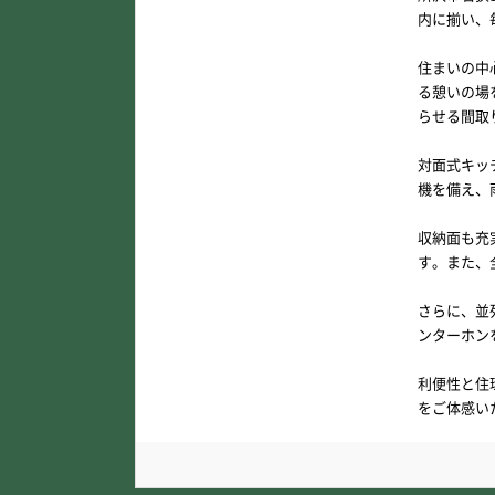
内に揃い、
住まいの中
る憩いの場
らせる間取
対面式キッ
機を備え、
収納面も充
す。また、
さらに、並
ンターホン
利便性と住
をご体感い