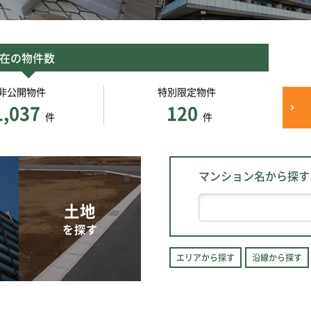
在の物件数
非公開物件
特別限定物件
1,037
120
件
件
マンション名から探す
土地
を探す
エリアから探す
沿線から探す