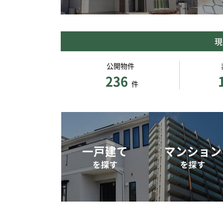
現
公開物件
236
件
一戸建て
マンション
を探す
を探す