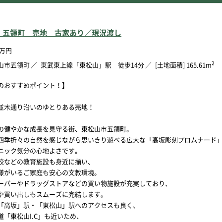
 五領町 売地 古家あり／現況渡し
万円
2
山市五領町
東武東上線「東松山」駅 徒歩14分
[土地面積] 165.61m
のおすすめポイント！】
並木通り沿いのゆとりある売地！
の健やかな成長を見守る街、東松山市五領町。
四季折々の自然を感じながら思いきり遊べる広大な「高坂彫刻プロムナード
ニック気分の心地よさです。
校などの教育施設も身近に揃い、
様がいるご家庭も安心の文教環境。
ーパーやドラッグストアなどの買い物施設が充実しており、
や買い出しもスムーズに完結します。
「高坂」駅・「東松山」駅へのアクセスも良く、
道「東松山I.C」も近いため、