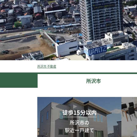
所沢市 不動産
所沢市
徒歩15分以内
所沢市の
駅近一戸建て