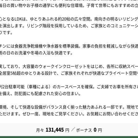
毎日の買い物やお子様の通学にも便利な住環境。子育て世帯にもおすすめの
心となるLDKは、ゆとりあふれる約20帖の広々空間。南向きの明るいリビン
を演出します。リビング階段を採用しているため、ご家族とのコミュニケー
りです。
チンには食器洗浄乾燥機や浄水器を標準装備。家事の負担を軽減しながら快
雨の日のお洗濯や冬場の入浴も快適です。
実しており、大容量のウォークインクローゼットをはじめ、各所に収納スペ
全居室5帖超のゆとりある設計で、ご家族それぞれが快適なプライベート空間
列2台駐車可能（車種による）のカースペースを確保。ご夫婦でお車を所有さ
を備え、防犯面にも配慮された安心の住まい。
環境、そして快適な設備がバランス良く揃った魅力あふれる一邸です。現地
ただけます。ぜひ一度、現地をご見学ください。お気軽にお問い合わせくだ
131,445
0
月々
円
ボーナス
円