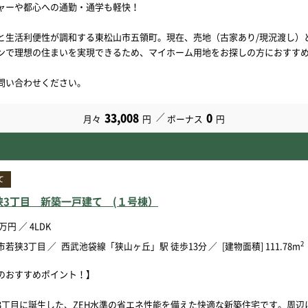
ャーや都心への通勤・通学も軽快！
と生活利便性が調和する東松山市五領町。現在、売地（古家あり/現況渡し）
ンで理想の住まいを実現できるため、マイホーム用地をお探しの方におすす
問い合わせください。
33,008
0
月々
円
ボーナス
円
て
狭3丁目 新築一戸建て (１号棟）
万円
／
4LDK
2
市若狭3丁目
西武池袋線「狭山ヶ丘」駅 徒歩13分
[建物面積] 111.78m
のおすすめポイント！】
3丁目に誕生した、ZEH水準の省エネ性能を備えた快適な新築住宅です。周辺