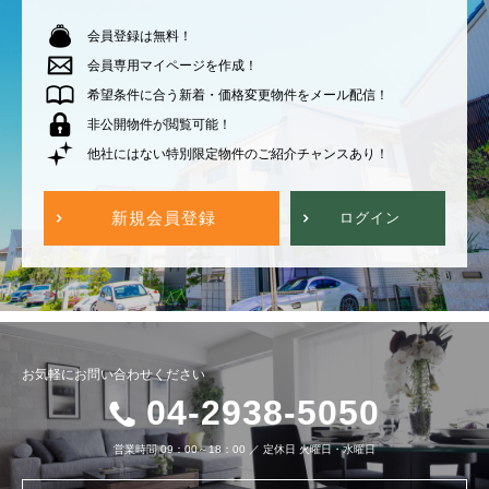
会員登録は無料！
会員専用マイページを作成！
希望条件に合う新着・価格変更物件をメール配信！
非公開物件が閲覧可能！
他社にはない特別限定物件のご紹介チャンスあり！
新規会員登録
ログイン
お気軽にお問い合わせください
04-2938-5050
営業時間
09：00～18：00
／
定休日
火曜日・水曜日