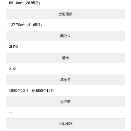
2
89.10m
（26.95坪）
土地面積
2
137.70m
（41.65坪）
間取り
3LDK
構造
木造
築年月
1980年10月（昭和55年10月）
総戸数
---
土地権利