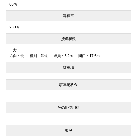
60％
容積率
200％
接道状況
一方
方向：北 種別：私道 幅員：6.2m 間口：17.5m
駐車場
駐車場料金
---
その他使用料
---
現況