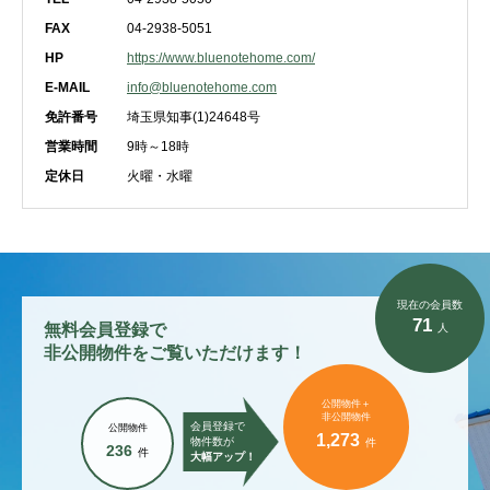
FAX
04-2938-5051
HP
https://www.bluenotehome.com/
E-MAIL
info@bluenotehome.com
免許番号
埼玉県知事(1)24648号
営業時間
9時～18時
定休日
火曜・水曜
現在の会員数
71
無料会員登録で
人
非公開物件をご覧いただけます！
公開物件＋
非公開物件
会員登録で
公開物件
1,273
物件数が
件
236
件
大幅アップ！