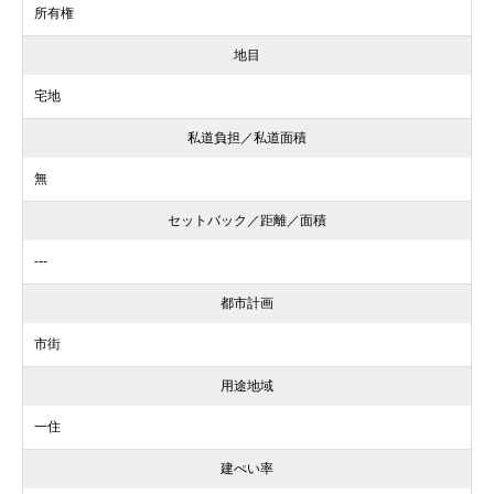
所有権
地目
宅地
私道負担／私道面積
無
セットバック／距離／面積
---
都市計画
市街
用途地域
一住
建ぺい率