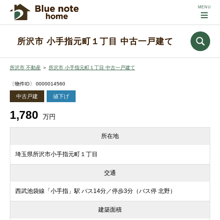
所沢市 小手指元町１丁目 中古一戸建て
所沢市 不動産
＞
所沢市 小手指元町１丁目 中古一戸建て
〔物件ID〕 0000014560
中古戸建
値下げ
1,780
万円
所在地
埼玉県所沢市小手指元町１丁目
交通
西武池袋線「小手指」駅 バス14分／停歩3分（バス停 北野）
建築面積