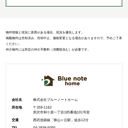
物件情報と現況に差異がある場合、現況を優先します。
掲載物件は売却済み、売却中止、価格変更となる場合がありますので、予めご了承
ください。
仲介物件には所定の仲介手数料（消費税含む）が必要です。
会社名
株式会社ブルーノートホーム
所在地
〒359-1162
所沢市和ケ原一丁目185番地101号室
交通
西武池袋線「狭山ヶ丘駅」徒歩12分
TEL
04-2938-5050