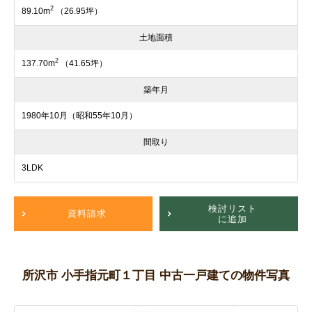
2
89.10m
（26.95坪）
土地面積
2
137.70m
（41.65坪）
築年月
1980年10月（昭和55年10月）
間取り
3LDK
検討リスト
資料請求
に追加
所沢市 小手指元町１丁目 中古一戸建ての物件写真