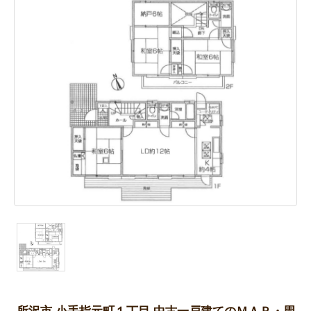
所沢市 小手指元町１丁目 中古一戸建てのＭＡＰ・周