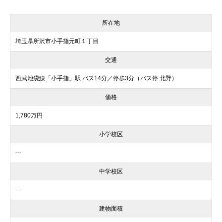
所在地
埼玉県所沢市小手指元町１丁目
交通
西武池袋線「小手指」駅 バス14分／停歩3分（バス停 北野）
価格
1,780万円
小学校区
---
中学校区
---
建物面積