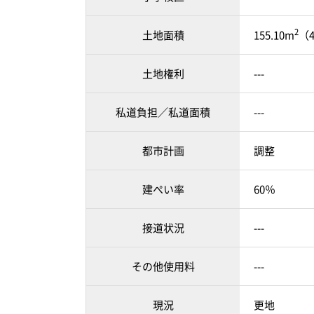
2
土地面積
155.10m
（4
土地権利
---
私道負担／私道面積
---
都市計画
調整
建ぺい率
60％
接道状況
---
その他使用料
---
現況
更地