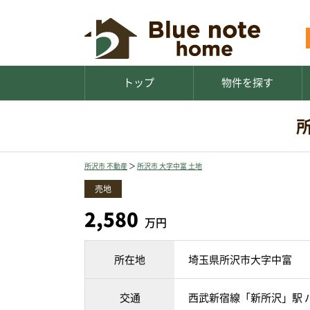
トップ
物件を探す
所沢市 不動産
＞
所沢市 大字中富 土地
売地
2,580
万円
所在地
埼玉県所沢市大字中富
交通
西武新宿線「新所沢」駅 バ