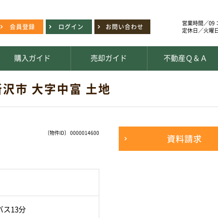
営業時間／09：
会員登録
ログイン
お問い合わせ
定休日／火曜
購入ガイド
売却ガイド
不動産Ｑ＆Ａ
所沢市 大字中富 土地
〔物件ID〕 0000014600
資料請求
ス13分