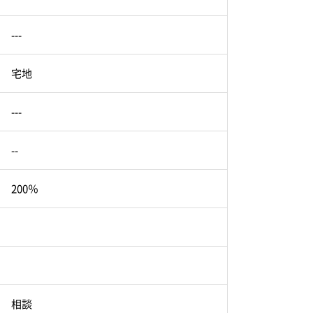
---
宅地
---
--
200％
相談