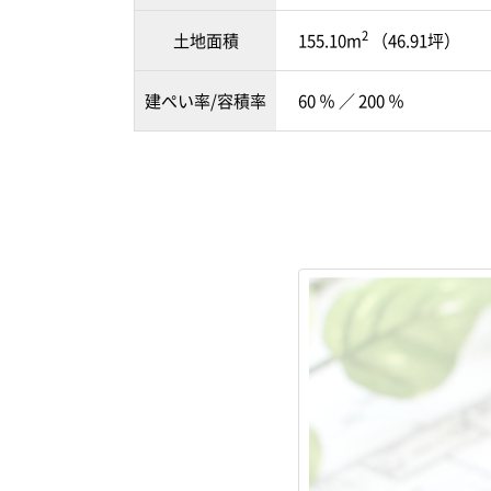
2
土地面積
155.10m
（46.91坪）
建ぺい率/容積率
60 ％ ／ 200 ％