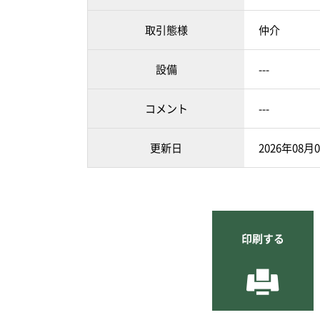
取引態様
仲介
設備
---
コメント
---
更新日
2026年08月
印刷する