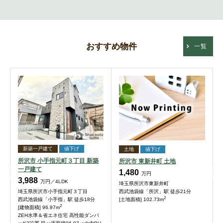
おすすめ物件
一覧
新築一戸建て
値下げ
土地
値下げ
所沢市 小手指元町３丁目 新築
所沢市 東新井町 土地
一戸建て
1,480
万円
3,988
万円／4LDK
埼玉県所沢市東新井町
西武池袋線「所沢」駅 徒歩21分
埼玉県所沢市小手指元町３丁目
2
[土地面積] 102.73m
西武池袋線「小手指」駅 徒歩18分
2
[建物面積] 96.97m
ZEH水準＆省エネ住宅 高性能ダンパ