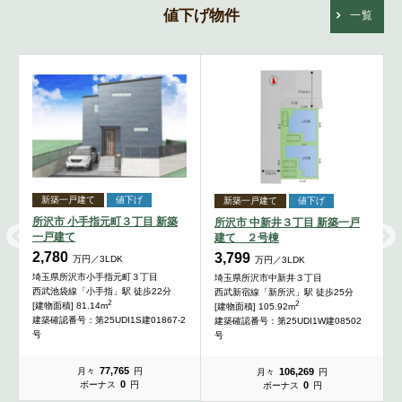
値下げ物件
一覧
新築一戸建て
値下げ
新築一戸建て
値下げ
所沢市 小手指元町３丁目 新築
所沢市 中新井３丁目 新築一戸
一戸建て
建て ２号棟
2,780
3,799
万円／3LDK
万円／3LDK
埼玉県所沢市小手指元町３丁目
埼玉県所沢市中新井３丁目
西武池袋線「小手指」駅 徒歩22分
西武新宿線「新所沢」駅 徒歩25分
2
2
[建物面積] 81.14m
[建物面積] 105.92m
建築確認番号：第25UDI1S建01867-2
建築確認番号：第25UDI1W建08502
号
号
77,765
106,269
月々
円
月々
円
0
0
ボーナス
円
ボーナス
円