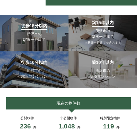
築15年以内
徒歩15分以内
所沢市の
所沢市の
築浅一戸建て
駅近一戸建て
※新築一戸建てを含みます
徒歩10分以内
築10年以内
所沢市の
所沢市の
駅近マンション
築浅マンション
現在の物件数
公開物件
非公開物件
特別限定物件
236
1,048
119
件
件
件