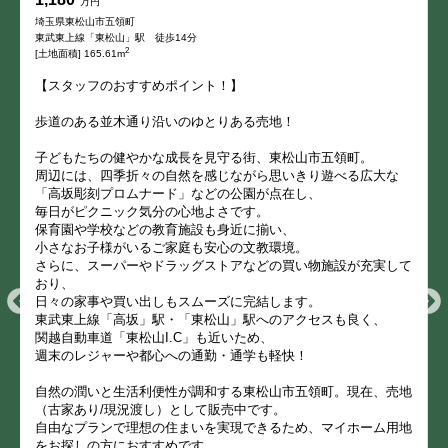
万円
埼玉県東松山市五領町
東武東上線「東松山」駅 徒歩14分
2
[土地面積] 165.61m
【スタッフのおすすめポイント！】
歩道のある並木通り沿いのゆとりある売地！
子どもたちの健やかな成長を見守る街、東松山市五領町。
周辺には、四季折々の自然を感じながら思いきり遊べる広大な
「高坂彫刻プロムナード」などの公園が点在し、
毎日がピクニック気分の心地よさです。
保育園や学校などの教育施設も身近に揃い、
小さなお子様がいるご家庭も安心の文教環境。
さらに、スーパーやドラッグストアなどの買い物施設が充実して
おり、
日々の家事や買い出しもスムーズに完結します。
東武東上線「高坂」駅・「東松山」駅へのアクセスも良く、
関越自動車道「東松山I.C」も近いため、
週末のレジャーや都心への通勤・通学も軽快！
自然の潤いと生活利便性が調和する東松山市五領町。現在、売地
（古家あり/現況渡し）として販売中です。
自由なプランで理想の住まいを実現できるため、マイホーム用地
をお探しの方におすすめです。