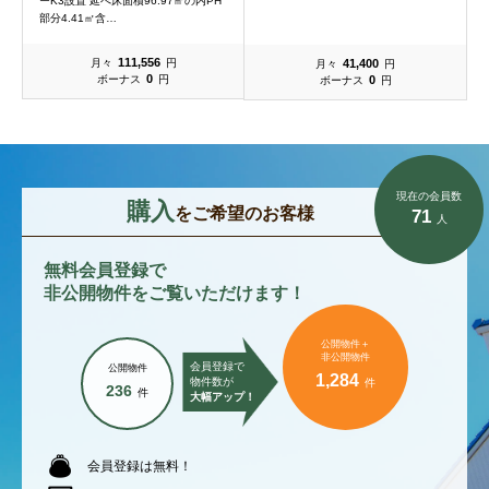
ーK3設置 延べ床面積96.97㎡の内PH
部分4.41㎡含…
111,556
41,400
月々
円
月々
円
0
0
ボーナス
円
ボーナス
円
現在の会員数
購入
をご希望のお客様
71
人
無料会員登録で
非公開物件をご覧いただけます！
公開物件＋
非公開物件
会員登録で
公開物件
1,284
物件数が
件
236
件
大幅アップ！
会員登録は無料！